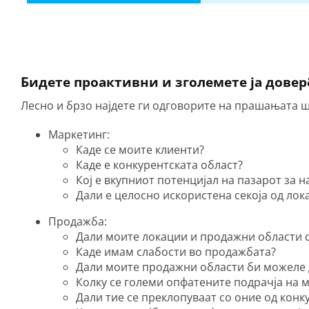
Бидете проактивни и зголемете ја дове
Лесно и брзо најдете ги одговорите на прашањата ш
Маркетинг:
Каде се моите клиенти?
Каде е конкурентската област?
Кој е вкупниот потенцијал на пазарот за 
Дали е целосно искористена секоја од лок
Продажба:
Дали моите локации и продажни области 
Каде имам слабости во продажбата?
Дали моите продажни области би можеле 
Колку се големи опфатените подрачја на 
Дали тие се преклопуваат со оние од конк