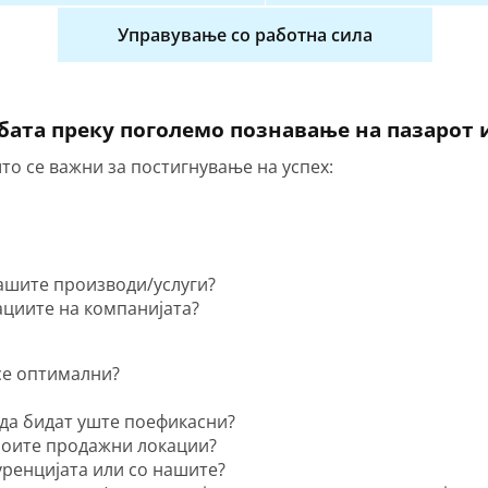
Управување со работна сила
рбата преку поголемо познавање на пазарот
то се важни за постигнување на успех:
нашите производи/услуги?
ациите на компанијата?
се оптимални?
да бидат уште поефикасни?
моите продажни локации?
уренцијата или со нашите?