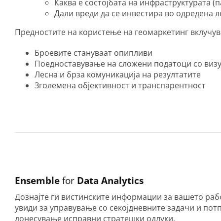
Каква е состојбата на инфраструктурата (
Дали вреди да се инвестира во одредена л
Предностите на користење на геомаркетинг вклучув
Броевите стануваат опипливи
Поедноставување на сложени податоци со визу
Лесна и брза комуникација на резултатите
Зголемена објективност и транспарентност
Ensemble
for
Data Analytics
Дознајте ги вистинските информации за вашето раб
увиди за управување со секојдневните задачи и по
донесување исправни стратешки одлуки.