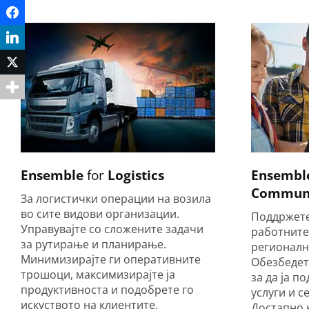
Facebook
LinkedIn
Twitter
Ensemble
for
Logistics
Ensembl
Communi
За логистички операции на возила
во сите видови организации.
Поддржете
Управувајте со сложените задачи
работните
за рутирање и планирање.
регионална
Минимизирајте ги оперативните
Обезбедете
трошоци, максимизирајте ја
за да ја п
продуктивноста и подобрете го
услуги и с
искуството на клиентите.
Достапно 