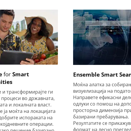
e
for
Smart
Ensemble Smart Sea
ties
Моќна алатка за собира
визуелизација на подато
 и трансформирајте ги
Направете ефикасни дел
 процеси во државната,
одлуки со помош на доп
та и локалната власт.
просторна димензија при
 ја моќта на локацијата
базирани пребарувања.
одобрите испораката на
Резултатите се прикажув
екојдневните операции.
формат на лесно преглед
како решение базирано