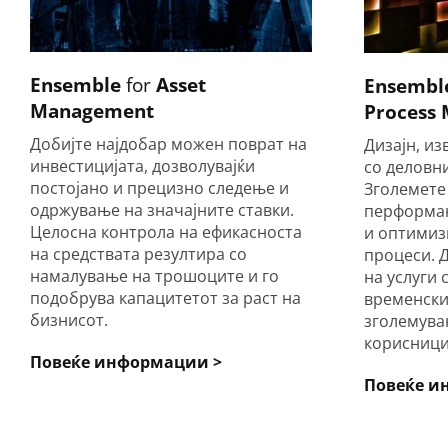
Ensemble
for
Asset
Ensembl
Management
Process
Добијте најдобар можен поврат на
Дизајн, и
инвестицијата, дозволувајќи
со деловн
постојано и прецизно следење и
Зголемете 
одржување на значајните ставки.
перформан
Целосна контрола на ефикасноста
и оптимиз
на средствата резултира со
процеси. 
намалување на трошоците и го
на услуги 
подобрува капацитетот за раст на
временски
бизнисот.
зголемува
корисници
Повеќе информации >
Повеќе и