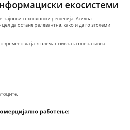
информациски екосистеми
е најнови технолошки решенија. Агилна
цел да остане релевантна, како и да го зголеми
товремено да ја зголемат нивната оперативна
атоците.
комерцијално работење: