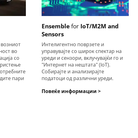
Ensemble
for
IoT/M2M and
Sensors
о возниот
Интелигентно поврзете и
ност во
управувајте со широк спектар на
ација со
уреди и сензори, вклучувајќи го и
ористење
"Интернет на нештата" (IoT).
потребните
Собирајте и анализирајте
дите пари
податоци од различни уреди.
Повеќе информации >