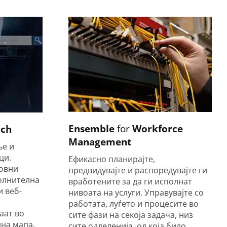
Ensemble
for
Workforce
rch
Management
ње и
ци.
Ефикасно планирајте,
овни
предвидувајте и распоредувајте ги
олнителна
вработените за да ги исполнат
 веб-
нивоата на услуги. Управувајте со
работата, луѓето и процесите во
аат во
сите фази на секоја задача, низ
на мапа,
сите одделенија, од која било