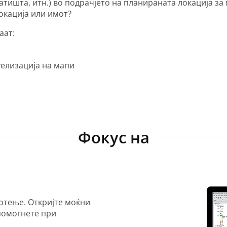
патишта, итн.) во подрачјето на планираната локација з
окација или имот?
аат:
елизација на мапи
Фокус на
отење. Откријте моќни
тпомогнете при