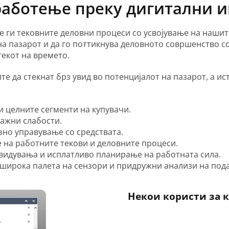
работење преку дигитални 
е ги тековните деловни процеси со усвојување на нашит
а пазарот и да го поттикнува деловното совршенство со 
текот на времето.
 да стекнат брз увид во потенцијалот на пазарот, а ис
и целните сегменти на купувачи.
дажни слабости.
зно управување со средствата.
 на работните текови и деловните процеси.
двидувања и исплатливо планирање на работната сила.
 широка палета на сензори и придружни анализи на под
Некои користи за 