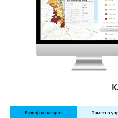
К
Развој на пазарот
Паметно упр