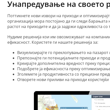
Унапредување на своето 
Поттикнете нови извори на приходи и оптимизирајт
организација мора постојано да ги следи барањата н
растот на приходите и да ја задржи одржливоста со 
Нудиме решенија кои им овозможуваат на компаниите
ефикасност. Користете ги нашите решенија за:
Визуелизирајте го преклопувањето на пазарот 
Препознајте ги потенцијалните приходи и про
Креирајте дополнителна вредност преку преци
Подобрете ја ефикасноста преку оптимизирање
Зголемете ја продуктивноста со прецизни пре
Отворете нови приливи на приходи користејќи