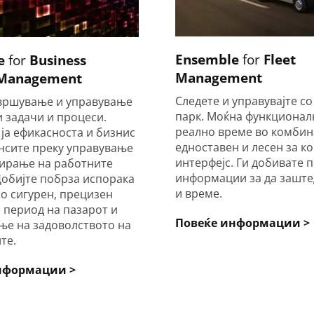
Ensemble
for
Fleet
e
for
Business
Management
 Management
Следете и управувајте с
звршување и управување
парк. Моќна функционал
и задачи и процеси.
реално време во комбин
ја ефикасноста и бизнис
едноставен и лесен за к
сите преку управување
интерфејс. Ги добивате 
ирање на работните
информации за да заште
Добијте побрза испорака
и време.
со сигурен, прецизен
 период на пазарот и
Повеќе информации >
ње на задоволството на
те.
нформации >