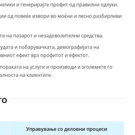
рилики и генерирајте профит од правилни одлуки.
и од повеќе извори во моќни и лесно разбирливи
ти на пазарот и незадоволителни средства.
нудата и побарувачката, демографијата на
вниот ефект врз профитот и ефектот.
пораката на услуги и производи и зголемете го
алноста на клиентите.
то
Управување со деловни процеси