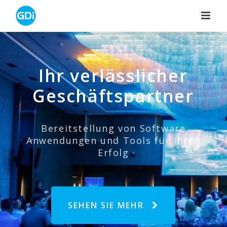
Skip
to
content
Ihr verlässlicher
Geschäftspartner
Bereitstellung von Software
Anwendungen und Tools für Ihren
Erfolg
SEHEN SIE MEHR