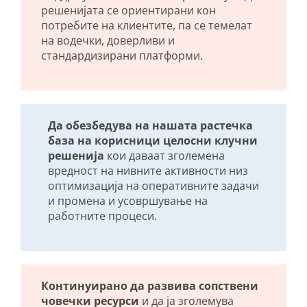
решенијата се ориентирани кон
потребите на клиентите, па се темелат
на водечки, доверливи и
стандардизирани платформи.
Да обезбедува на нашата растечка
база на корисници целосни клучни
решенија
кои даваат зголемена
вредност на нивните активности низ
оптимизација на оперативните задачи
и промена и усовршување на
работните процеси.
Континуирано да развива сопствени
човечки ресурси
и да ја зголемува