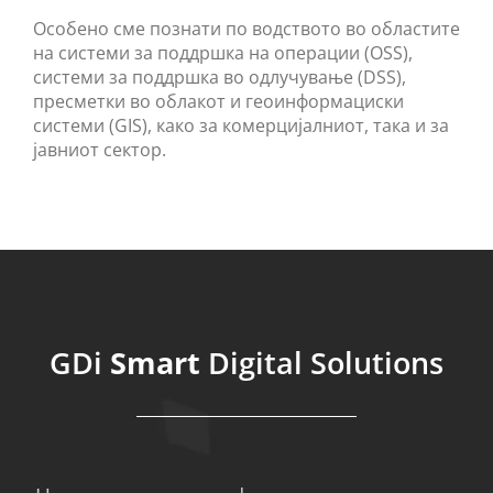
Особено сме познати по водството во областите
на системи за поддршка на операции (OSS),
системи за поддршка во одлучување (DSS),
пресметки во облакот и геоинформациски
системи (GIS), како за комерцијалниот, така и за
јавниот сектор.
GDi
Smart
Digital Solutions