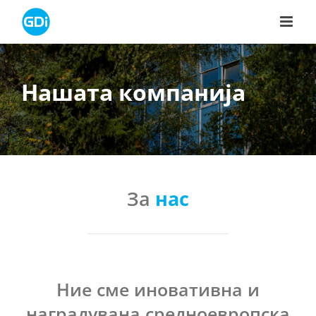
Skip
to
content
Нашата компанија
За
нас
Ние сме иновативна и
наградувана средноевропска