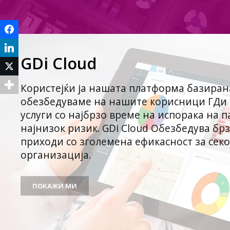
Facebook
LinkedIn
GDi Cloud
Twitter
Користејќи ја нашата платформа базирана
обезбедуваме на нашите корисници ГДи
услуги со најбрзо време на испорака на п
најнизок ризик. GDi Cloud Обезбедува бр
приходи со зголемена ефикасност за секо
организација.
ПОКАЖИ МИ