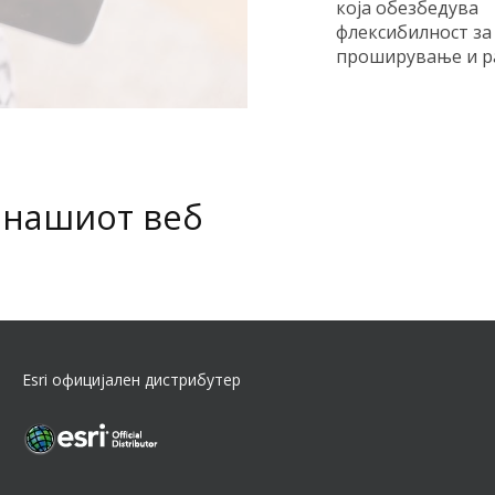
која обезбедува
флексибилност за
проширување и р
 нашиот веб
Esri официјален дистрибутер