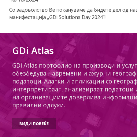
Со задоволство Ве покануваме да бидете дел од н
манифестација „GDi Solutions Day 2024“!
GDi Atlas
GDi Atlas портфолио на производи и услу
обезбедува навремени и ажурни географ
податоци. Алатки и апликации со геогра
интерпретираат, анализираат податоци 
на организациите доверлива информациј
правилни одлуки.
ВИДИ ПОВЕЌЕ