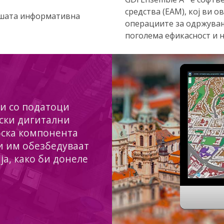
средства (EAM), кој ви 
ашата информативна
операциите за одржувањ
поголема ефикасност и 
ги со податоци
ски дигитални
фска компонента
и им обезбедуваат
а, како би донеле