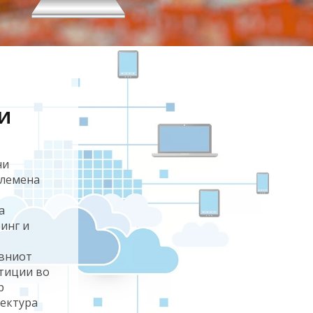
и
ни
олемена
а
инг и
овниот
стиции во
р
ектура