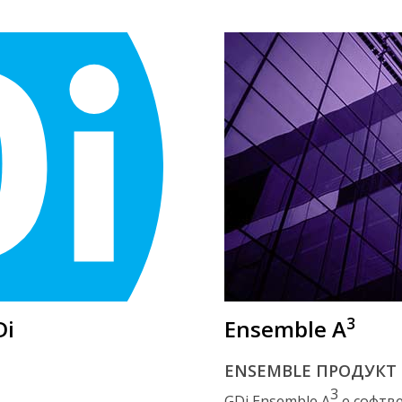
3
Di
Ensemble A
ENSEMBLE ПРОДУКТ
3
GDi Ensemble A
е софтве