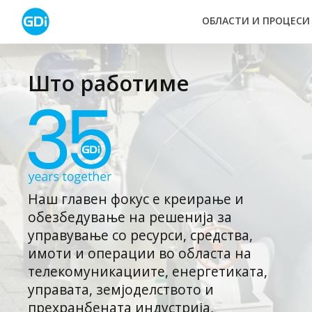
Skip
ОБЛАСТИ И ПРОЦЕСИ
to
content
Што работиме
Наш главен фокус е креирање и
обезбедување на решенија за
управување со ресурси, средства,
имоти и операции во областа на
телекомуникациите, енергетиката,
управата, земјоделството и
прехранбената индустрија,