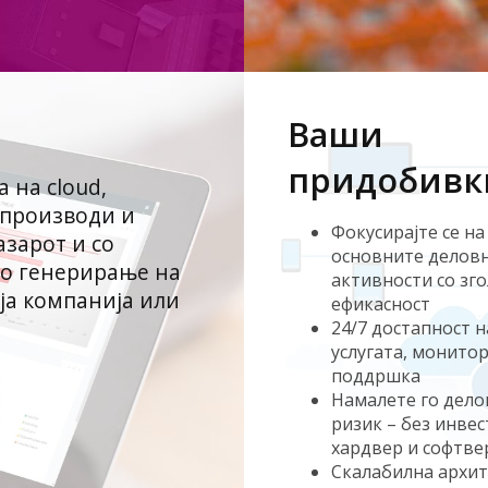
Ваши
придобивк
 на cloud,
 производи и
Фокусирајте се на
азарот и со
основните делов
зо генерирање на
активности со зг
јa компанија или
ефикасност
24/7 достапност н
услугата, монитор
поддршка
Намалете го дел
ризик – без инве
хардвер и софтве
Скалабилна архит