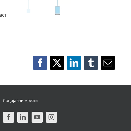
аст
Социјални мрежи