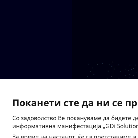
Поканети сте да ни се п
Со задоволство Ве покануваме да бидете д
информативна манифестација „GDi Solution
За време на настанот, ќе ги претставиме 