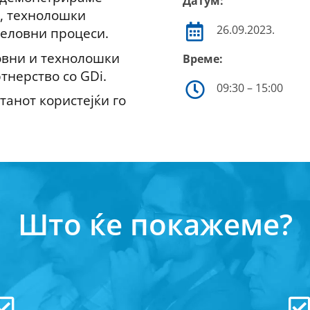
Датум:
, технолошки
26.09.2023.
деловни процеси.
овни и технолошки
Време:
тнерство со GDi.
09:30 – 15:00
танот користејќи го
Што ќе покажеме?