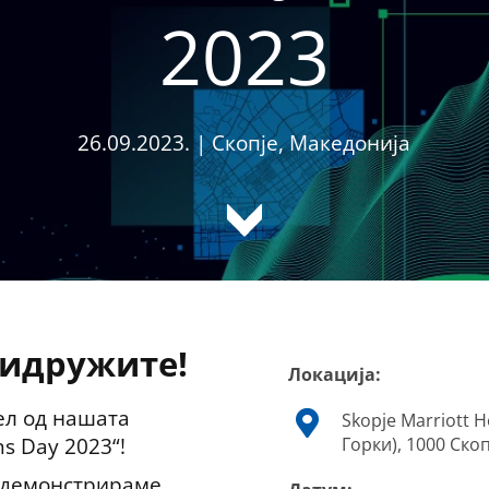
2023
26.09.2023. | Скопје, Македонија
ридружите!
Локација:
ел од нашата
Skopje Marriott 
s Day 2023“!
Горки), 1000 Скоп
и демонстрираме