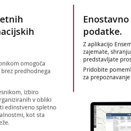
Enostavno 
letnih
podatke.
acijskih
Z aplikacijo Ense
zajemate, shranjuj
predstavljate pro
bnikom omogoča
Pridobite pomembn
IS brez predhodnega
za prepoznavanje i
snikom, izbiro
ganiziranih v obliki
ti edinstveno spletno
alnostmi, kot sta
eže.