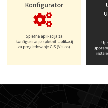
Konfigurator
u
Spletna aplikacija za
konfiguriranje spletnih aplikacij
Upr
za pregledovanje GIS (Visios).
uporabn
instanc