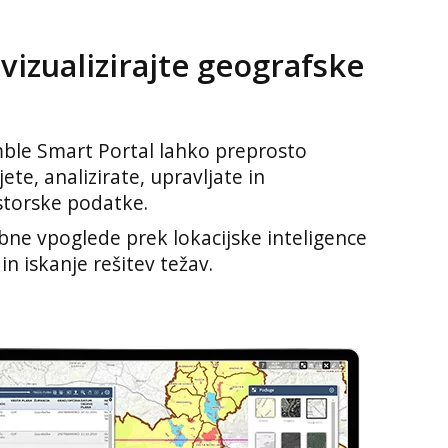
vizualizirajte geografske
mble Smart Portal lahko preprosto
ete, analizirate, upravljate in
storske podatke.
e vpoglede prek lokacijske inteligence
n iskanje rešitev težav.