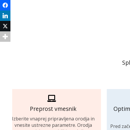
Facebook
LinkedIn
Twitter
Spl
Preprost vmesnik
Optimi
Izberite vnaprej pripravljena orodja in
vnesite ustrezne parametre. Orodja
Pred zač