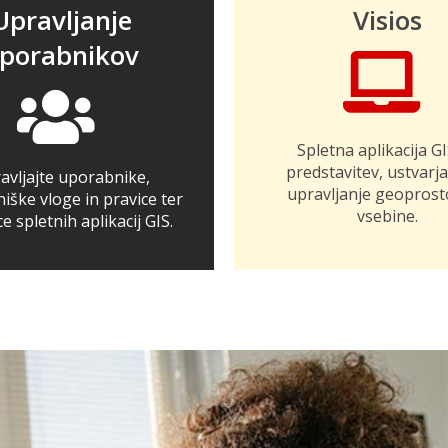
Upravljanje
Visios
porabnikov
Spletna aplikacija G
predstavitev, ustvarja
avljajte uporabnike,
upravljanje geoprost
iške vloge in pravice ter
vsebine.
e spletnih aplikacij GIS.