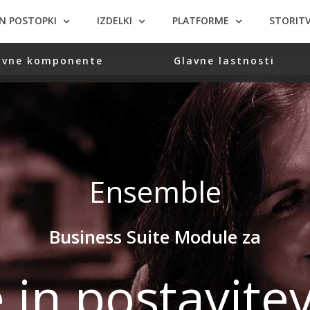
IN POSTOPKI
IZDELKI
PLATFORME
STORITV
ovne komponente
Glavne lastnosti
Ensemble
Business Suite Module za
e in postavite