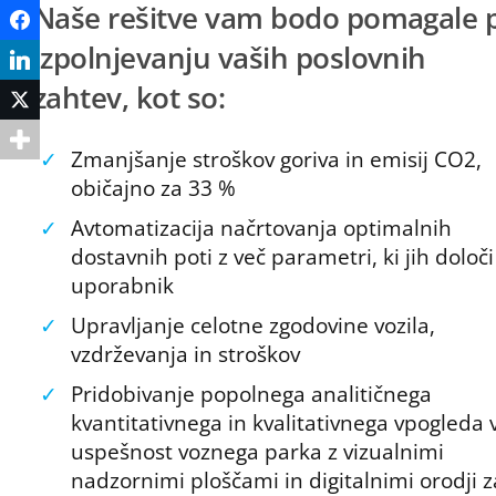
Naše rešitve vam bodo pomagale p
Facebook
izpolnjevanju vaših poslovnih
LinkedIn
zahtev, kot so:
Twitter
✓
Zmanjšanje stroškov goriva in emisij CO2,
običajno za 33 %
✓
Avtomatizacija načrtovanja optimalnih
dostavnih poti z več parametri, ki jih določi
uporabnik
✓
Upravljanje celotne zgodovine vozila,
vzdrževanja in stroškov
✓
Pridobivanje popolnega analitičnega
kvantitativnega in kvalitativnega vpogleda 
uspešnost voznega parka z vizualnimi
nadzornimi ploščami in digitalnimi orodji z