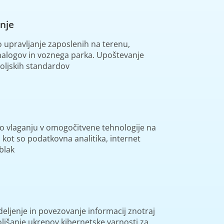
nje
o upravljanje zaposlenih na terenu,
nalogov in voznega parka. Upoštevanje
koljskih standardov
o vlaganju v omogočitvene tehnologije na
 kot so podatkovna analitika, internet
oblak
deljenje in povezovanje informacij znotraj
oljšanje ukrepov kibernetske varnosti za