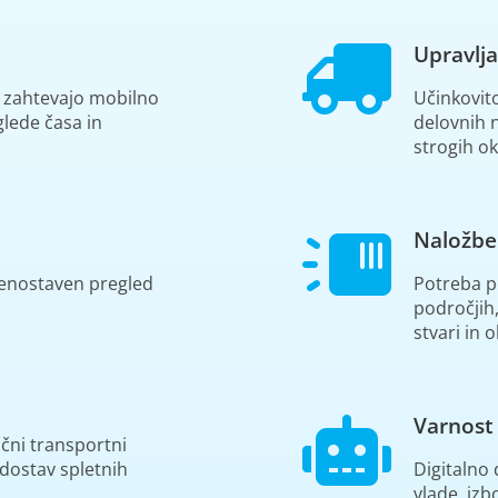
Upravlja
i zahtevajo mobilno
Učinkovit
glede časa in
delovnih 
strogih o
Naložbe
n enostaven pregled
Potreba p
področjih,
stvari in 
Varnost
ični transportni
 dostav spletnih
Digitalno 
vlade, izb