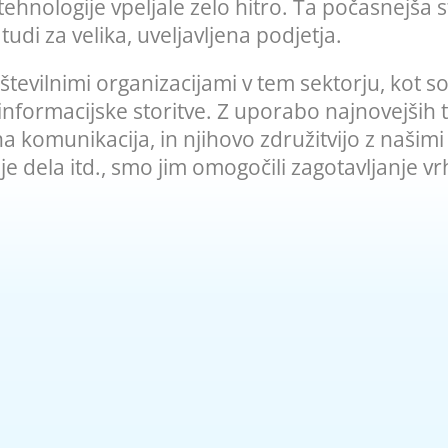
 tehnologije vpeljale zelo hitro. Ta počasnejša 
di za velika, uveljavljena podjetja.
 številnimi organizacijami v tem sektorju, kot 
e informacijske storitve. Z uporabo najnovejših
 komunikacija, in njihovo združitvijo z našimi
e dela itd., smo jim omogočili zagotavljanje vrh