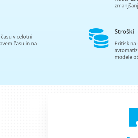
zmanjšanj
Stroški
 času v celotni
pravem času in na
Pritisk na
avtomatiz
modele ob