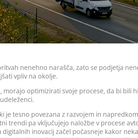
ritvah nenehno narašča, zato se podjetja nen
šati vpliv na okolje.
morajo optimizirati svoje procese, da bi bili hitr
udeleženci.
tiki je tesno povezana z razvojem in napredkom
nutni trendi pa vključujejo naložbe v procese a
em digitalnih inovacij začel počasneje kakor n