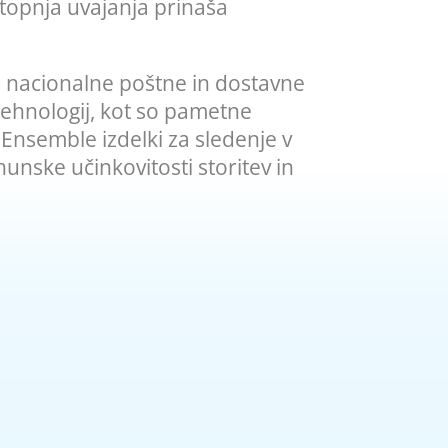
stopnja uvajanja prinaša
so nacionalne poštne in dostavne
 tehnologij, kot so pametne
 Ensemble izdelki za sledenje v
unske učinkovitosti storitev in