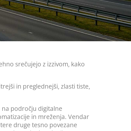
ehno srečujejo z izzivom, kako
ejši in preglednejši, zlasti tiste,
 na področju digitalne
vtomatizacije in mreženja. Vendar
ekatere druge tesno povezane