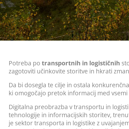
Potreba po
transportnih in logističnih
sto
zagotoviti učinkovite storitve in hkrati zmanj
Da bi dosegla te cilje in ostala konkurenčna, 
ki omogočajo pretok informacij med vsemi 
Digitalna preobrazba v transportu in logis
tehnologije in informacijskih storitev, tre
je sektor transporta in logistike z uvajanj