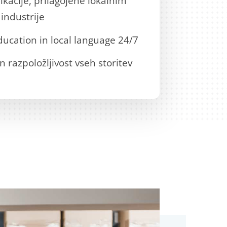
kacije, prilagojene lokalnim
industrije
ucation in local language 24/7
n razpoložljivost vseh storitev