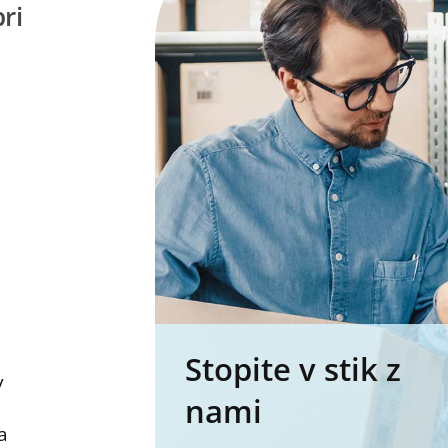
ri
Stopite v stik z
v
nami
a