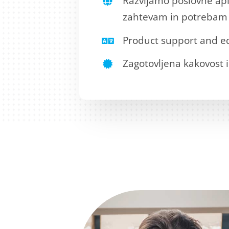
Razvijamo poslovne apli
zahtevam in potrebam 
Product support and ed
Zagotovljena kakovost i