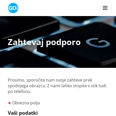
Skip
to
content
Zahtevaj podporo
Prosimo, sporočite nam svoje zahteve prek
spodnjega obrazca. Z nami lahko stopite v stik tudi
po telefonu.
∗
Obvezna polja
Vaši podatki