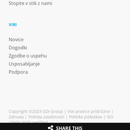
Stopite v stik z nami
VIRI
Novice
Dogodki
Zgodbe o uspehu
Usposabljanje
Podpora
Copyright ©2023 GDi Group | Vse pravice pridržane |
Zahvala
|
Politika zasebnosti
|
Politika piškotkov
| ISO
27001:2025 certified
SHARE THIS