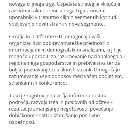
novega ciljnega trga. Uspešna strategija vključuje
razširitev tako potencialnega trga z novimi
uporabniki v trenutno ciljnih segmentih kot tudi
vpeljevanje novih strank v nove segmente.
Orodja in platforme GDi omogočajo vaši
organizaciji pridobitev strateške prednosti z
informacijami in demografskimi analizami, ki jih je
mogoče uporabiti za razumevanje nacionalnega ali
regionalnega gospodarstva in prebivalstva ter za
boljše poznavanje značilnosti strank. Omogočajo
razumevanje vseh odnosov med vašim podjetjem,
strankami in konkurenco.
Tako je zagotovljena večja informiranost na
področju razvoja trga in poslovnih odločitev –
rezultat je zmanjšanje negotovosti, povečanje
dobičkonosnosti in izboljšanje poslovne
uspešnosti.