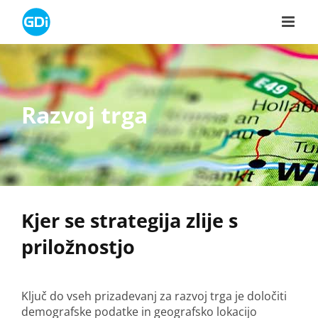
Skip
to
content
Razvoj trga
Kjer se strategija zlije s
priložnostjo
Ključ do vseh prizadevanj za razvoj trga je določiti
demografske podatke in geografsko lokacijo