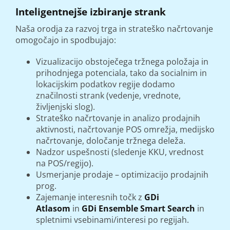
Inteligentnejše izbiranje strank
Naša orodja za razvoj trga in strateško načrtovanje
omogočajo in spodbujajo:
Vizualizacijo obstoječega tržnega položaja in
prihodnjega potenciala, tako da socialnim in
lokacijskim podatkov regije dodamo
značilnosti strank (vedenje, vrednote,
življenjski slog).
Strateško načrtovanje in analizo prodajnih
aktivnosti, načrtovanje POS omrežja, medijsko
načrtovanje, določanje tržnega deleža.
Nadzor uspešnosti (sledenje KKU, vrednost
na POS/regijo).
Usmerjanje prodaje – optimizacijo prodajnih
prog.
Zajemanje interesnih točk z
GDi
Atlasom
in
GDi Ensemble Smart Search
in
spletnimi vsebinami/interesi po regijah.