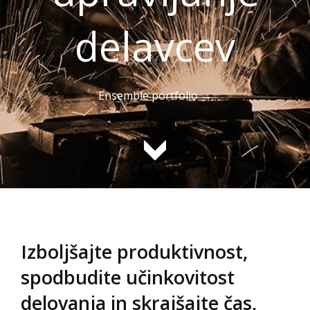
delavcev
Ensemble portfolio →
Izboljšajte produktivnost,
spodbudite učinkovitost
delovanja in skrajšajte čas,