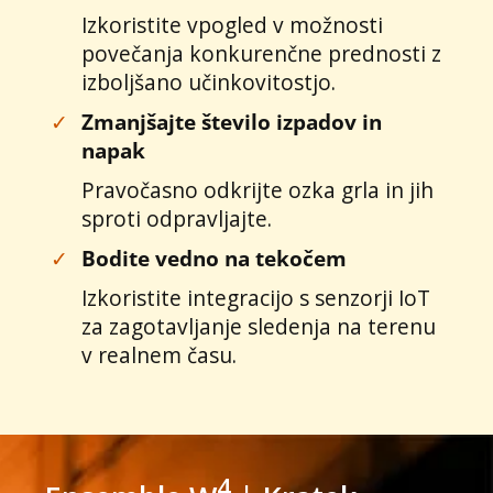
Izkoristite vpogled v možnosti
povečanja konkurenčne prednosti z
izboljšano učinkovitostjo.
✓
Zmanjšajte število izpadov in
napak
Pravočasno odkrijte ozka grla in jih
sproti odpravljajte.
✓
Bodite vedno na tekočem
Izkoristite integracijo s senzorji IoT
za zagotavljanje sledenja na terenu
v realnem času.
4