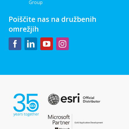
Group
Poiščite nas na družbenih
omrežjih