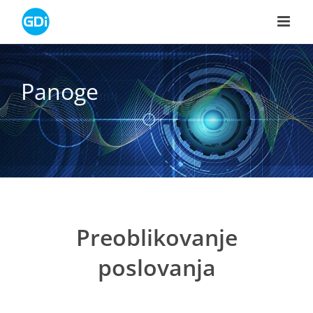
Skip
to
content
Panoge
Preoblikovanje
poslovanja