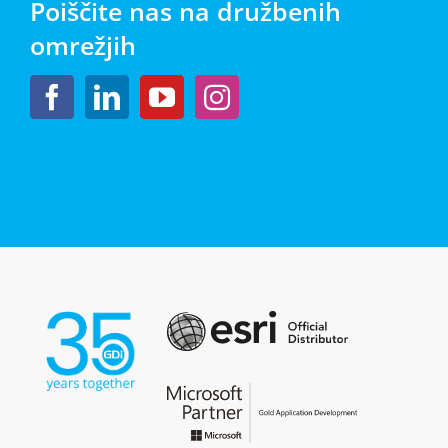
Poiščite nas na družbenih
omrežjih