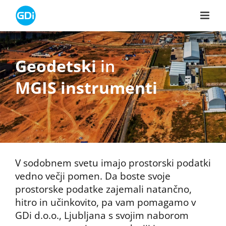
Skip
to
content
Geodetski
in
MGIS instrumenti
V sodobnem svetu imajo prostorski podatki
vedno večji pomen. Da boste svoje
prostorske podatke zajemali natančno,
hitro in učinkovito, pa vam pomagamo v
GDi d.o.o., Ljubljana s svojim naborom