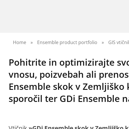
Home
»
Ensemble product portfolio
»
GIS vtični
Pohitrite in optimizirajte s
vnosu, poizvebah ali prenos
Ensemble skok v Zemljiško 
sporočil ter GDi Ensemble n
Vtičnik
»GDi Ensemble skok v Zemljiško k