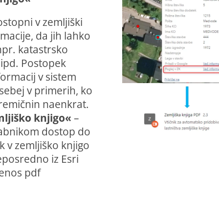
stopni v zemljiški
macije, da jih lahko
npr. katastrsko
a ipd. Postopek
ormacij v sistem
sebej v primerih, ko
premičnin naenkrat.
ljiško knjigo«
–
porabnikom dostop do
k v zemljiško knjigo
eposredno iz Esri
renos pdf