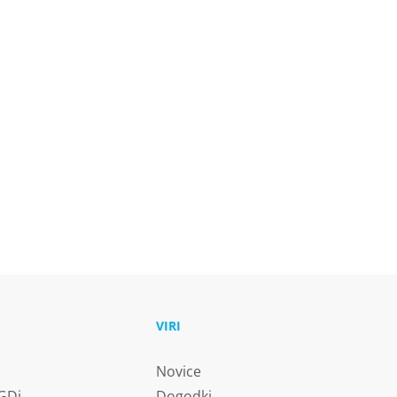
U
VIRI
Novice
 GDi
Dogodki