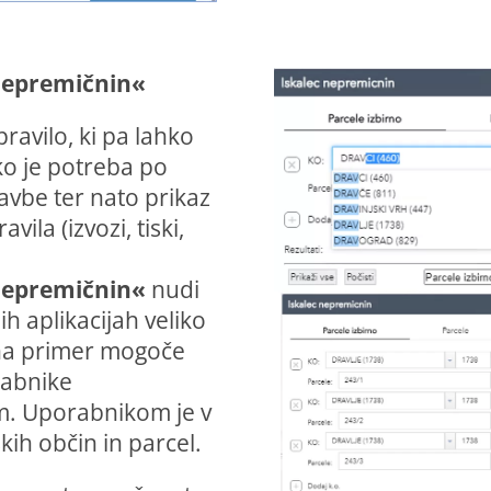
nepremičnin«
ravilo, ki pa lahko
ko je potreba po
avbe ter nato prikaz
ila (izvozi, tiski,
nepremičnin«
nudi
 aplikacijah veliko
e na primer mogoče
rabnike
m. Uporabnikom je v
ih občin in parcel.