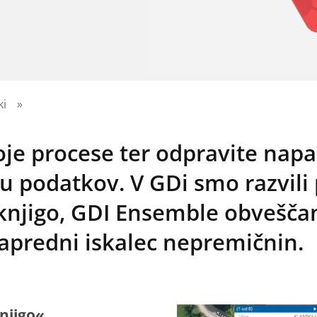
ki
»
voje procese ter odpravite napa
u podatkov. V GDi smo razvili
knjigo, GDI Ensemble obveščan
apredni iskalec nepremičnin.
njigo«