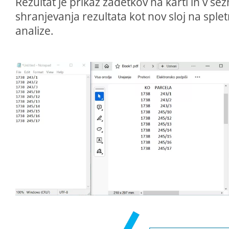
Rezultat je prikaz zadetkov na karti in v 
shranjevanja rezultata kot nov sloj na splet
analize.