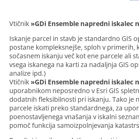
Vtičnik
»GDi Ensemble napredni iskalec 
Iskanje parcel in stavb je standardno GIS op
postane kompleksnejše, sploh v primerih, 
sočasnem iskanju več kot ene parcele ali st
vsega iskanega na karti za nadaljnja GIS oprav
analize ipd.)
Vtičnik
»GDi Ensemble napredni iskalec 
uporabnikom neposredno v Esri GIS spletnih
dodatnih fleksibilnosti pri iskanju. Tako j
parcele iskati preko standardnega, za upo
poenostavljenega vnašanja v iskalni sezna
pomoč funkcija samoizpolnjevanja katastrsk