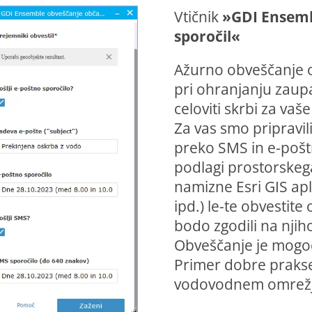
Vtičnik
»GDI Ensembl
sporočil«
Ažurno obveščanje o
pri ohranjanju zaupa
celoviti skrbi za vaš
Za vas smo pripravil
preko SMS in e-pošt
podlagi prostorskega
namizne Esri GIS apl
ipd.) le-te obvestite 
bodo zgodili na njihov
Obveščanje je mogoč
Primer dobre prakse
vodovodnem omrežju