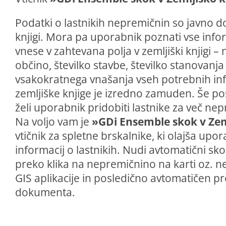
Podatki o lastnikih nepremičnin so javno do
knjigi. Mora pa uporabnik poznati vse infor
vnese v zahtevana polja v zemljiški knjigi – 
občino, številko stavbe, številko stanovanj
vsakokratnega vnašanja vseh potrebnih inf
zemljiške knjige je izredno zamuden. Še po
želi uporabnik pridobiti lastnike za več ne
Na voljo vam je
»GDi Ensemble skok v Zem
vtičnik za spletne brskalnike, ki olajša u
informacij o lastnikih. Nudi avtomatični sko
preko klika na nepremičnino na karti oz. n
GIS aplikacije in posledično avtomatičen p
dokumenta.