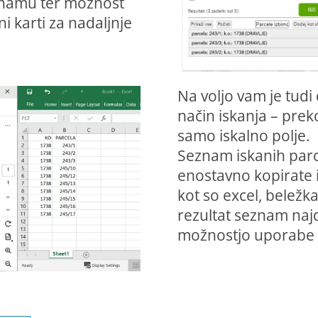
seznamu ter možnost
ni karti za nadaljnje
Na voljo vam je tudi 
način iskanja – prek
samo iskalno polje.
Seznam iskanih parce
enostavno kopirate i
kot so excel, beležk
rezultat seznam najd
možnostjo uporabe v