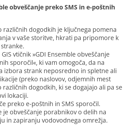
e obveščanje preko SMS in e-poštnih
 različnih dogodkih je ključnega pomena
nja v vaše storitve, hkrati pa pripomore k
e stranke.
i GIS vtičnik »GDI Ensemble obveščanje
nih sporočil«, ki vam omogoča, da na
 izbora strank neposredno in spletne ali
ikacije (preko naslovov, odjemnih mest
o različnih dogodkih, ki se dogajajo ali pa se
i lokaciji.
e preko e-poštnih in SMS sporočil.
 je obveščanje porabnikov o delih na
 in zapiranju vodovodnega omrežja.