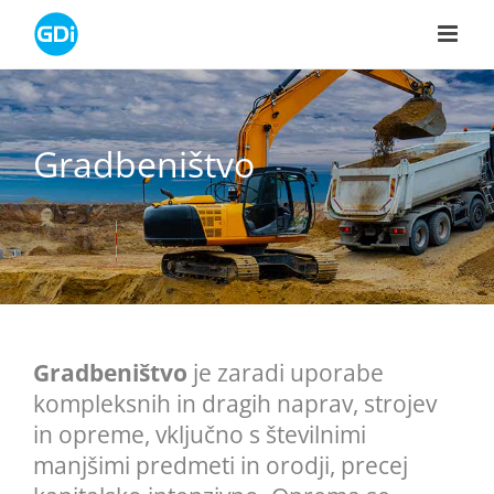
Skip
to
content
Gradbeništvo
Gradbeništvo
je zaradi uporabe
kompleksnih in dragih naprav, strojev
in opreme, vključno s številnimi
manjšimi predmeti in orodji, precej