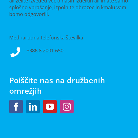
ali želite izvedeti več o naših izdelkih ali imate samo
splošno vprašanje, izpolnite obrazec in kmalu vam
bomo odgovorili.
Mednarodna telefonska številka
+386 8 2001 650
Poiščite nas na družbenih
omrežjih