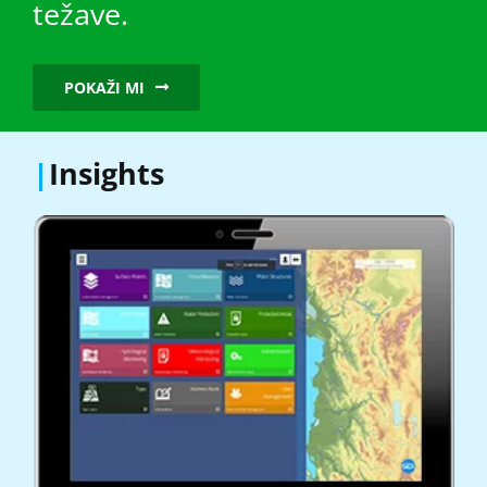
težave.
POKAŽI MI
|
Insights