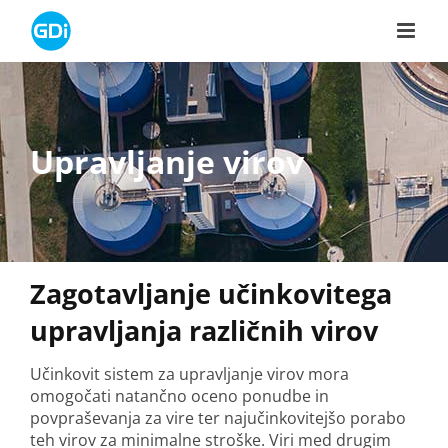
Skip
to
content
Upravljanje virov
Zagotavljanje učinkovitega
upravljanja različnih virov
Učinkovit sistem za upravljanje virov mora
omogočati natančno oceno ponudbe in
povpraševanja za vire ter najučinkovitejšo porabo
teh virov za minimalne stroške. Viri med drugim