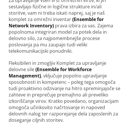
Za upravljanje vseh vrst omrežnih virov, ki jih
sestavljajo fizične in logične strukture in/ali
storitve, vam ni treba iskati naprej, saj je naš
komplet za omrežni inventar
(Ensemble for
Network Inventory)
prava izbira za vas. Zajema
popolnoma integriran model za potek dela in
delovno silo, za najpomembnejše procese
poslovanja pa mu zaupajo tudi veliki
telekomunikacijski ponudniki.
Fleksibilen in zmogljiv Komplet za upravljanje
delovne sile
(Ensemble for Workforce
Management)
, vključuje popolno upravljanje
sposobnosti in kompetenc – poleg tega omogoča
tudi proaktivno odzivanje na hitro spreminjajoče se
zahteve in preprečuje premajhno ali preveliko
izkoriščanje virov. Kratko povedano, organizacijam
omogoča učinkovito načrtovanje in napoved
delovnih nalog ter razporejanje dela zaposlenih za
doseganje ciljnih storitev.