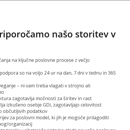
riporočamo našo storitev v
nja na ključne poslovne procese z večjo
 podpora so na voljo 24 ur na dan, 7 dni v tednu in 365
ganje – ni vam treba vlagati v strojno ali
mo
ktura zagotavlja možnosti za širitev in rast
vlja izkušeno osebje GDi, zagotavljajo celovitost
to občutljivih podatkov
rijev za poslovni model, ki jih je mogoče prilagoditi
og/organizacij