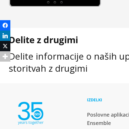
Facebook
LinkedIn
Delite z drugimi
Twitter
Delite informacije o naših u
storitvah z drugimi
IZDELKI
Poslovne aplikac
Ensemble