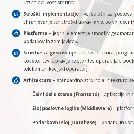
razpoložljivost storitev.
Stroški implementacije
– vsi stroški za gostova
shranjevanje ter stroški upravljanja, so vključen
Platforma
– jedrni element je zmogljiv geomotor
podatkov in zemljevidov.
Storitve za gostovanje
– infrastruktura, programs
kot storitev. Upravljane storitve uporabljajo podj
telekomunikacijski operaterji.
Arhitektura
– standardno strojno arhitekturo ses
Čelni del sistema (Frontend)
– aplikacije in 
Sloj poslovne logike (Middleware)
– platfo
Podatkovni sloj (Database)
– podatki in vse