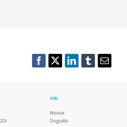
U
VIRI
Novice
 GDi
Dogodki