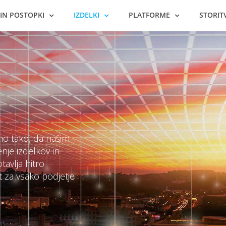
 IN POSTOPKI
IZDELKI
PLATFORME
STORIT
no tako, da našim
enje izdelkov in
avlja hitro
t za vsako podjetje