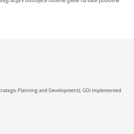
ntegracija v obstoječe sisteme glede na vaše poslovne
 Strategic Planning and Development), GDi implemented