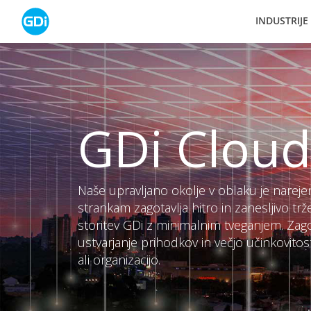
Skip
INDUSTRIJE
to
content
GDi Cloud
Naše upravljano okolje v oblaku je nareje
strankam zagotavlja hitro in zanesljivo trž
storitev GDi z minimalnim tveganjem. Zagot
ustvarjanje prihodkov in večjo učinkovitos
ali organizacijo.