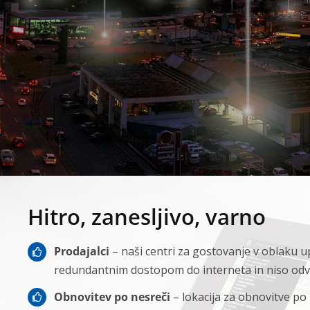
Hitro, zanesljivo, varno
Prodajalci
– naši centri za gostovanje v oblaku u
redundantnim dostopom do interneta in niso odvi
Obnovitev po nesreči
– lokacija za obnovitve po