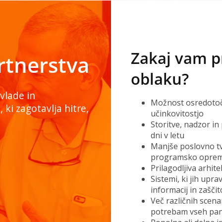
Zakaj vam p
rtnerstva
oblaku?
 vlade in
Možnost osredotoča
ki zagotavlja hitre,
učinkovitostjo
Storitve, nadzor in
dni v letu
Manjše poslovno tve
programsko opre
Prilagodljiva arhite
Sistemi, ki jih upra
informacij in zašči
Več različnih scena
potrebam vseh pan