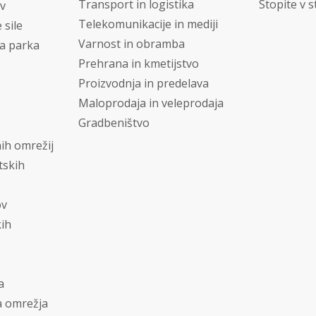
Transport in logistika
Stopite v s
ev
Telekomunikacije in mediji
 sile
Varnost in obramba
a parka
Prehrana in kmetijstvo
Proizvodnja in predelava
Maloprodaja in veleprodaja
Gradbeništvo
ih omrežij
tskih
ov
kih
a
a omrežja