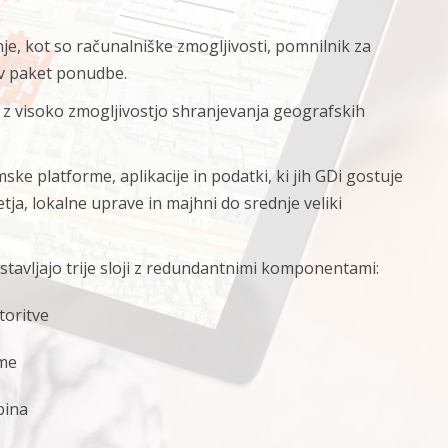
nje, kot so računalniške zmogljivosti, pomnilnik za
i v paket ponudbe.
 z visoko zmogljivostjo shranjevanja geografskih
ke platforme, aplikacije in podatki, ki jih GDi gostuje
etja, lokalne uprave in majhni do srednje veliki
tavljajo trije sloji z redundantnimi komponentami:
storitve
rme
bina