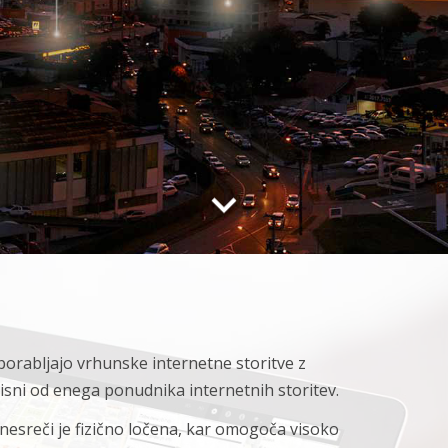
porabljajo vrhunske internetne storitve z
sni od enega ponudnika internetnih storitev.
 nesreči je fizično ločena, kar omogoča visoko