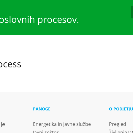
poslovnih procesov.
ocess
PANOGE
O PODJETJ
ije
Energetika in javne službe
Pregled
Javni sektor
Življenje v