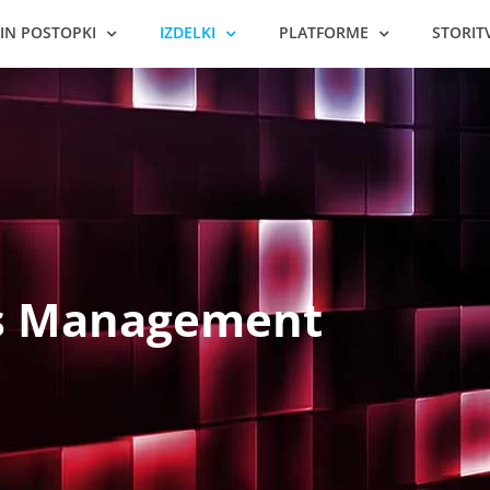
 IN POSTOPKI
IZDELKI
PLATFORME
STORIT
ss Management