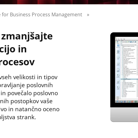
 for Business Process Management
»
n zmanjšajte
ijo in
procesov
eh velikosti in tipov
ravljanje poslovnih
 in povečalo poslovno
vnih postopkov vaše
ljivo in natančno oceno
jstva strank.