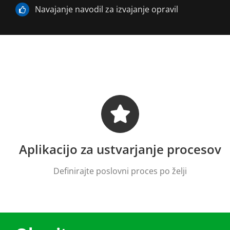
Navajanje navodil za izvajanje opravil
Aplikacijo za ustvarjanje procesov
Definirajte poslovni proces po želji