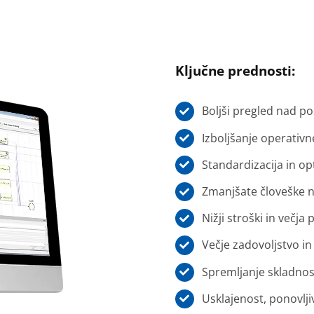
Ključne prednosti:
Boljši pregled nad p
Izboljšanje operativn
Standardizacija in op
Zmanjšate človeške 
Nižji stroški in večja
Večje zadovoljstvo in
Spremljanje skladnost
Usklajenost, ponovlji