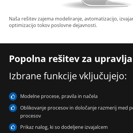
Naša rešitev zajema modeliranje, avtomatizacijo, izvaja
optimizacijo tokov poslovne dejavnosti.
Popolna rešitev za upravlj
Izbrane funkcije vključujejo:
Modelne procese, pravila in načela
Oblikovanje procesov in določanje razmerij med 
procesov
Prikaz nalog, ki so dodeljene izvajalcem