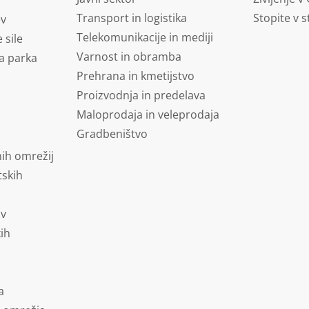
Transport in logistika
Stopite v s
ev
Telekomunikacije in mediji
 sile
Varnost in obramba
a parka
Prehrana in kmetijstvo
Proizvodnja in predelava
Maloprodaja in veleprodaja
Gradbeništvo
ih omrežij
tskih
ov
kih
a