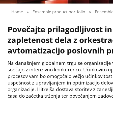
Home
»
Ensemble product portfolio
»
Ensemble
Povečajte prilagodljivost i
zapletenost dela z orkestrac
avtomatizacijo poslovnih 
Na današnjem globalnem trgu se organizacije vs
soočajo z intenzivno konkurenco. Učinkovito up
procesov vam bo omogočalo večjo učinkovitost
uspešnost z upravljanjem in optimizacijo delo
organizacije. Hitrejša dostava storitev z zanes
časa do začetka trženja ter povečanjem zadovol