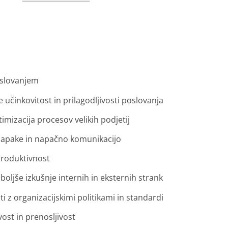
oslovanjem
e učinkovitost in prilagodljivosti poslovanja
timizacija procesov velikih podjetij
napake in napačno komunikacijo
 produktivnost
 boljše izkušnje internih in eksternih strank
i z organizacijskimi politikami in standardi
vost in prenosljivost