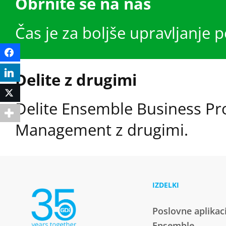
Obrnite se na nas
Čas je za boljše upravljanje 
Facebook
LinkedIn
Delite z drugimi
Twitter
Delite Ensemble Business Pr
Management z drugimi.
IZDELKI
Poslovne aplikac
Ensemble