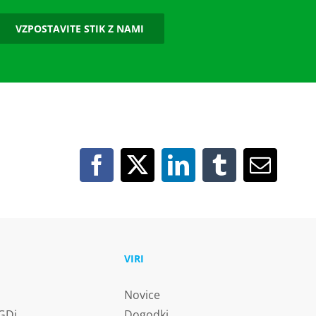
VZPOSTAVITE STIK Z NAMI
U
VIRI
Novice
 GDi
Dogodki