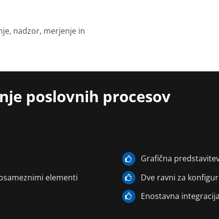
nje, nadzor, merjenje in
anje poslovnih procesov
Grafična predstavite
posameznimi elementi
Dve ravni za konfigur
Enostavna integracija