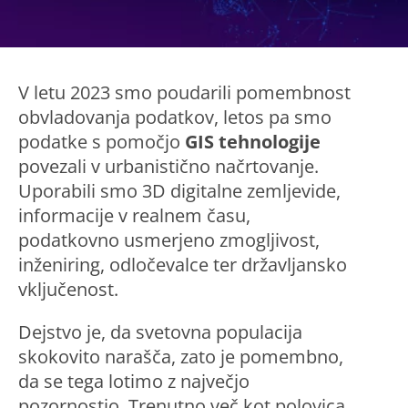
V letu 2023 smo poudarili pomembnost
obvladovanja podatkov, letos pa smo
podatke s pomočjo
GIS tehnologije
povezali v urbanistično načrtovanje.
Uporabili smo 3D digitalne zemljevide,
informacije v realnem času,
podatkovno usmerjeno zmogljivost,
inženiring, odločevalce ter državljansko
vključenost.
Dejstvo je, da svetovna populacija
skokovito narašča, zato je pomembno,
da se tega lotimo z največjo
pozornostjo. Trenutno več kot polovica