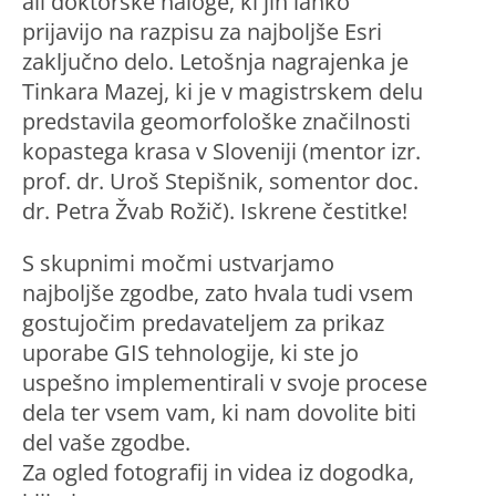
ali doktorske naloge, ki jih lahko
prijavijo na razpisu za najboljše Esri
zaključno delo. Letošnja nagrajenka je
Tinkara Mazej, ki je v magistrskem delu
predstavila geomorfološke značilnosti
kopastega krasa v Sloveniji (mentor izr.
prof. dr. Uroš Stepišnik, somentor doc.
dr. Petra Žvab Rožič). Iskrene čestitke!
S skupnimi močmi ustvarjamo
najboljše zgodbe, zato hvala tudi vsem
gostujočim predavateljem za prikaz
uporabe GIS tehnologije, ki ste jo
uspešno implementirali v svoje procese
dela ter vsem vam, ki nam dovolite biti
del vaše zgodbe.
Za ogled fotografij in videa iz dogodka,