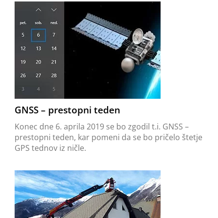
GNSS – prestopni teden
Konec dne 6. aprila 2019 se bo zgodil t.i. GNSS –
prestopni teden, kar pomeni da se bo pričelo štetje
GPS tednov iz ničle.