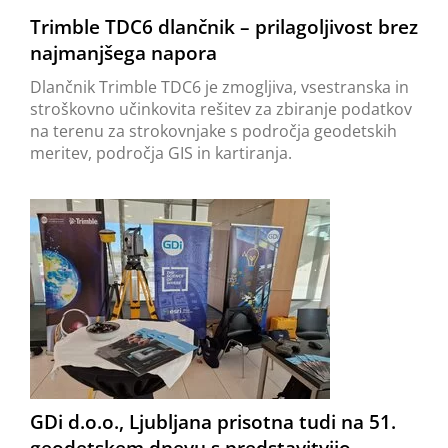
Trimble TDC6 dlančnik – prilagoljivost brez
najmanjšega napora
Dlančnik Trimble TDC6 je zmogljiva, vsestranska in
stroškovno učinkovita rešitev za zbiranje podatkov
na terenu za strokovnjake s področja geodetskih
meritev, področja GIS in kartiranja.
GDi d.o.o., Ljubljana prisotna tudi na 51.