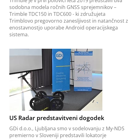
Trimble je v prvi polovici leta 2019 predstavil dva
sodobna modela ročnih GNSS sprejemnikov –
Trimble TDC150 in TDC600 - ki združujeta
Trimblovo pregovorno zanesljivost in natančnost z
enostavnostjo uporabe Android operacijskega
sistema.
US Radar predstavitveni dogodek
GDi d.o.o., Ljubljana smo v sodelovanju z My-NDS
premierno v Sloveniji predstavili lokatorje