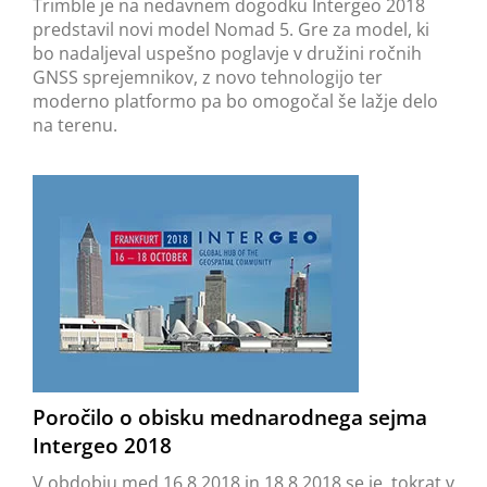
Trimble je na nedavnem dogodku Intergeo 2018
predstavil novi model Nomad 5. Gre za model, ki
bo nadaljeval uspešno poglavje v družini ročnih
GNSS sprejemnikov, z novo tehnologijo ter
moderno platformo pa bo omogočal še lažje delo
na terenu.
Poročilo o obisku mednarodnega sejma
Intergeo 2018
V obdobju med 16.8.2018 in 18.8.2018 se je, tokrat v