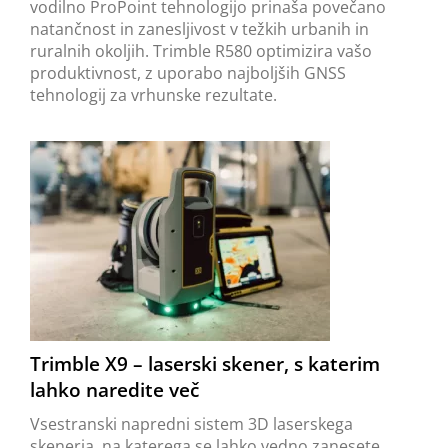
vodilno ProPoint tehnologijo prinaša povečano
natančnost in zanesljivost v težkih urbanih in
ruralnih okoljih. Trimble R580 optimizira vašo
produktivnost, z uporabo najboljših GNSS
tehnologij za vrhunske rezultate.
Trimble X9 – laserski skener, s katerim
lahko naredite več
Vsestranski napredni sistem 3D laserskega
skenerja, na katerega se lahko vedno zanesete.