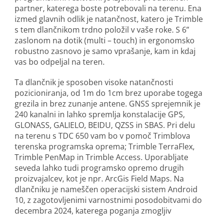
partner, katerega
boste potrebovali
na terenu. Ena
izmed glavnih odlik je natančnost, katero je Trimble
s tem dlančnikom trdno položil v vaše roke. S 6”
zaslonom na dotik (multi – touch) in ergonomsko
robustno zasnovo je samo vprašanje, kam in kdaj
vas bo odpeljal na teren.
Ta dlančnik je sposoben visoke natančnosti
pozicioniranja, od 1m do 1cm brez uporabe togega
grezila in brez zunanje antene. GNSS sprejemnik je
240 kanalni in lahko spremlja konstalacije GPS,
GLONASS, GALIELO, BEIDU, QZSS in SBAS. Pri delu
na terenu s TDC 650 vam bo v pomoč Trimblova
terenska programska oprema; Trimble TerraFlex,
Trimble PenMap in Trimble Access. Uporabljate
seveda lahko tudi programsko opremo drugih
proizvajalcev, kot je npr. ArcGis Field Maps. Na
dlančniku je nameščen operacijski sistem Android
10, z zagotovljenimi varnostnimi posodobitvami do
decembra 2024, katerega poganja zmogljiv