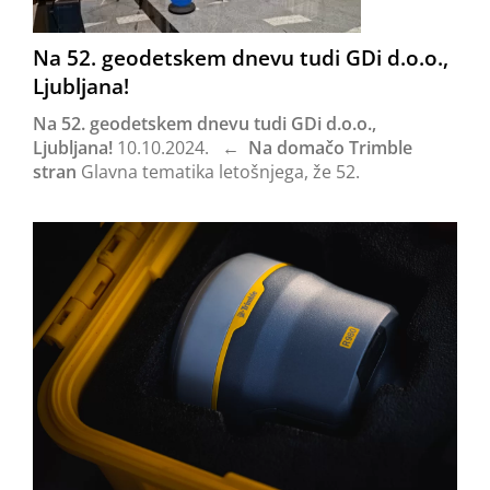
Na 52. geodetskem dnevu tudi GDi d.o.o.,
Ljubljana!
Na 52. geodetskem dnevu tudi GDi d.o.o.,
Ljubljana!
10.10.2024.
← Na domačo Trimble
stran
Glavna tematika letošnjega, že 52.