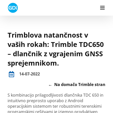
Skip
to
content
Trimblova natančnost v
vaših rokah: Trimble TDC650
– dlančnik z vgrajenim GNSS
sprejemnikom.
14-07-2022
← Na domačo Trimble stran
S kombinacijo prilagodljivosti dlančnika TDC 650 in
intuitivno preprosto uporabo z Android
operacijskim sistemom ter robustnimi terenskimi
programskimi rešitvami je izjemno produktiven