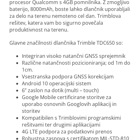
procesor Qualcomm s 4GB pomnilnika. Z zmogljivo
baterijo, 8000mAh, boste lahko dlančnik uporabljali
za delo na terenu nemoteno cel dan. Trimblova
rešitev, katera vam bo sigurno povečala
produktivnost na terenu.
Glavne značilnosti dlančnika Trimble TDC650 so:
Integriran visoko natančni GNSS sprejemnik
Različne natančnosti pozicioniranja; od 1m do
1cm.
Vsestranska podpora GNSS korekcijam
Android 10 operacijski sistem
6” zaslon na dotik (multi – touch)
Google Mobile certificirane storitve za
uporabo osnovnih Googlovih aplikacij in
storitev
Kompatibilen s Trimblovimi programskimi
rešitvami ter drugimi aplikacijami
4G LTE podpora za podatkovni prenos
Robustna zasnova s certifikatom MIL-STD-810