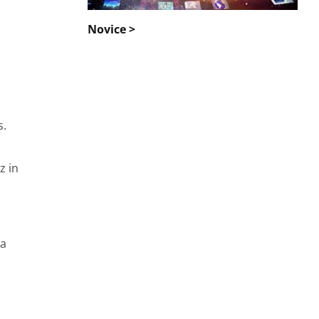
Novice >
s.
z in
na