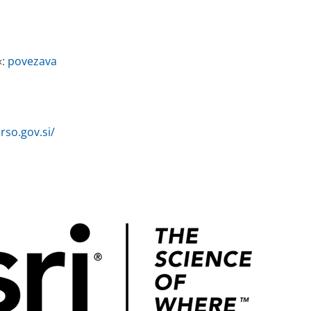
«:
povezava
rso.gov.si/