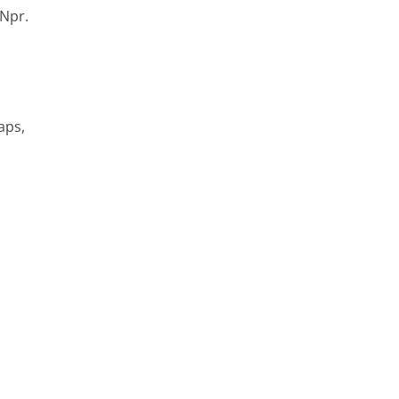
 Npr.
aps,