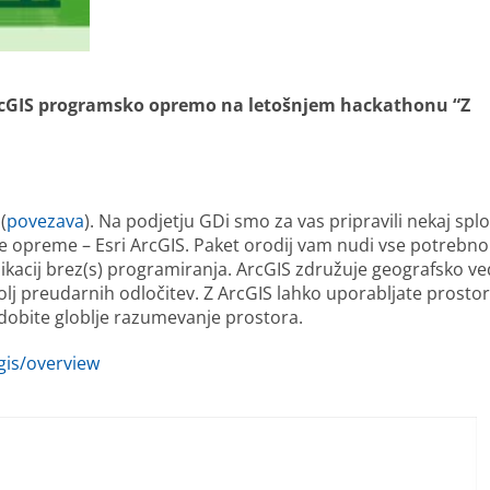
ArcGIS programsko opremo na letošnjem hackathonu “Z
(
povezava
). Na podjetju GDi smo za vas pripravili nekaj spl
 opreme – Esri ArcGIS. Paket orodij vam nudi vse potrebno
aplikacij brez(s) programiranja. ArcGIS združuje geografsko ve
j preudarnih odločitev. Z ArcGIS lahko uporabljate prosto
dobite globlje razumevanje prostora.
gis/overview