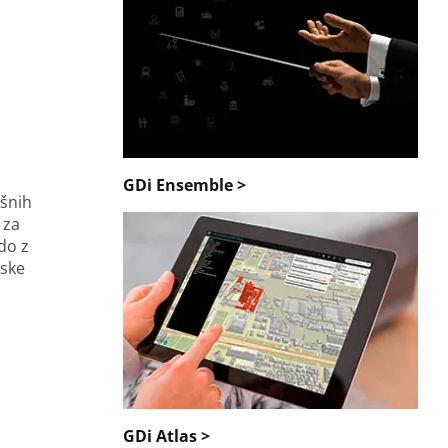
GDi Ensemble >
ošnih
 za
do z
rske
GDi Atlas >