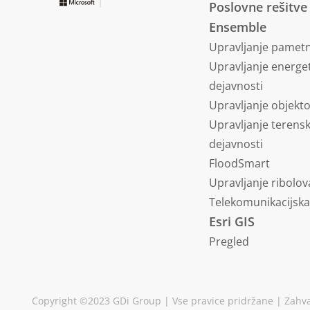
Poslovne rešitve
Ensemble
Upravljanje pametn
Upravljanje energe
dejavnosti
Upravljanje objekt
Upravljanje terens
dejavnosti
FloodSmart
Upravljanje ribolov
Telekomunikacijsk
Esri GIS
Pregled
Copyright ©2023 GDi Group | Vse pravice pridržane |
Zahv