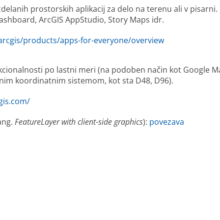
elanih prostorskih aplikacij za delo na terenu ali v pisarni.
Dashboard, ArcGIS AppStudio, Story Maps idr.
arcgis/products/apps-for-everyone/overview
cionalnosti po lastni meri (na podoben način kot Google M
vnim koordinatnim sistemom, kot sta D48, D96).
gis.com/
ang.
FeatureLayer with client-side graphics
):
povezava