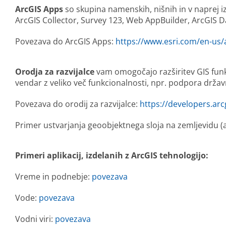
ArcGIS Apps
so skupina namenskih, nišnih in v naprej izd
ArcGIS Collector, Survey 123, Web AppBuilder, ArcGIS 
Povezava do ArcGIS Apps:
https://www.esri.com/en-us/
Orodja za razvijalce
vam omogočajo razširitev GIS funk
vendar z veliko več funkcionalnosti, npr. podpora drža
Povezava do orodij za razvijalce:
https://developers.arc
Primer ustvarjanja geoobjektnega sloja na zemljevidu (
Primeri aplikacij, izdelanih z ArcGIS tehnologijo:
Vreme in podnebje:
povezava
Vode:
povezava
Vodni viri:
povezava