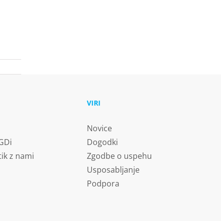
U
VIRI
Novice
 GDi
Dogodki
tik z nami
Zgodbe o uspehu
Usposabljanje
Podpora