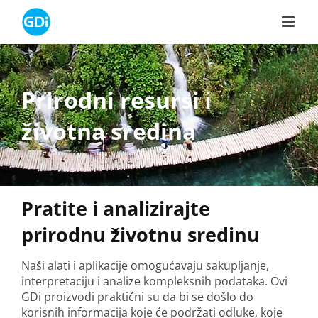
Skip
to
content
Prirodni resursi
i
životna sredina
Pratite i analizirajte
prirodnu životnu sredinu
Naši alati i aplikacije omogućavaju sakupljanje,
interpretaciju i analize kompleksnih podataka. Ovi
GDi proizvodi praktični su da bi se došlo do
korisnih informacija koje će podržati odluke, koje