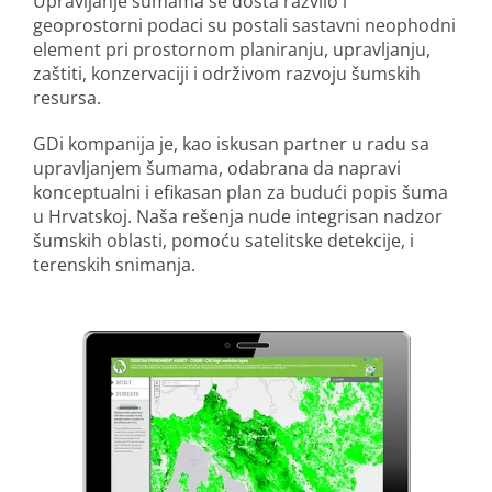
Upravljanje šumama se dosta razvilo i
geoprostorni podaci su postali sastavni neophodni
element pri prostornom planiranju, upravljanju,
zaštiti, konzervaciji i održivom razvoju šumskih
resursa.
GDi kompanija je, kao iskusan partner u radu sa
upravljanjem šumama, odabrana da napravi
konceptualni i efikasan plan za budući popis šuma
u Hrvatskoj. Naša rešenja nude integrisan nadzor
šumskih oblasti, pomoću satelitske detekcije, i
terenskih snimanja.