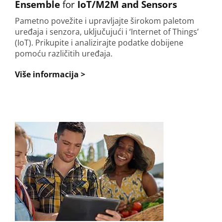
Ensemble
for
IoT/M2M and Sensors
Pametno povežite i upravljajte širokom paletom
uređaja i senzora, uključujući i ‘Internet of Things’
(IoT). Prikupite i analizirajte podatke dobijene
pomoću različitih uređaja.
Više informacija >