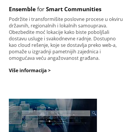
Ensemble
for
Smart Communities
Podržite i transformišite poslovne procese u okviru
državnih, regionalnih i lokalnih samouprava.
Obezbedite moć lokacije kako biste poboljšali
dostavu usluge i svakodnevne radnje. Dostupno
kao cloud rešenje, koje se dostavlja preko web-a,
pomaže u izgradnji pametnijih zajednica i
omogućava veću angažovanost građana.
Više informacija >