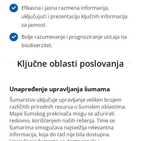
Efikasna i jasna razmena informacija,
uključujući i prezentaciju ključnih informacija
za javnost.
Bolje razumevanje i prognoziranje uticaja na
biodiverzitet.
Ključne oblasti poslovanja
Unapređenje upravljanja šumama
Šumarstvo uključuje upravljanje velikim brojem
različitih prirodnih resursa u šumskim oblastima.
Mape šumskog prekrivača mogu se ažurirati
redovno, korišćenjem naših rešenja. Time se
šumarima omogućava najsvežija relevantna
informacija, koja do tad nije bila dostupna.