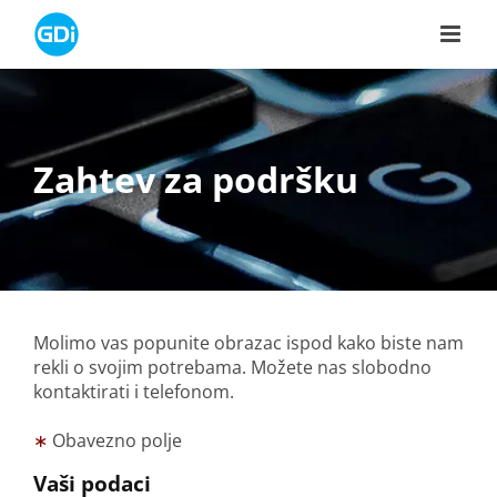
Skip
to
content
Zahtev za podršku
Molimo vas popunite obrazac ispod kako biste nam
rekli o svojim potrebama. Možete nas slobodno
kontaktirati i telefonom.
∗
Obavezno polje
Vaši podaci