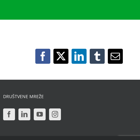
DRUŠTVENE MREŽE