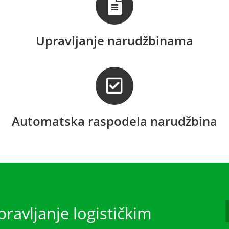
Upravljanje narudžbinama
Automatska raspodela narudžbina
ravljanje logističkim