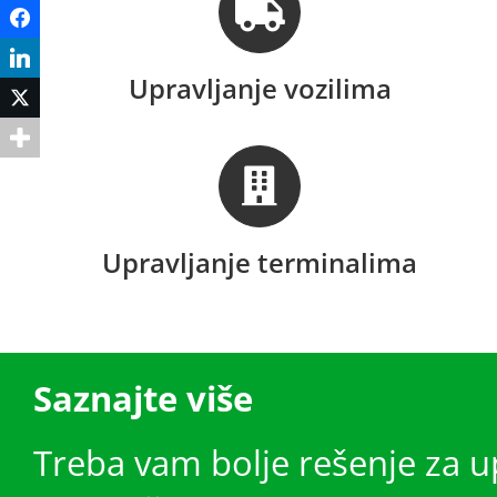
Facebook
LinkedIn
Upravljanje vozilima
Twitter
Upravljanje terminalima
Saznajte više
Treba vam bolje rešenje za up