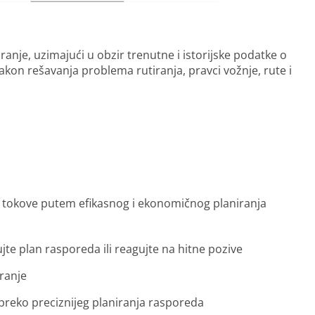
anje, uzimajući u obzir trenutne i istorijske podatke o
akon rešavanja problema rutiranja, pravci vožnje, rute i
 tokove putem efikasnog i ekonomičnog planiranja
te plan rasporeda ili reagujte na hitne pozive
iranje
reko preciznijeg planiranja rasporeda