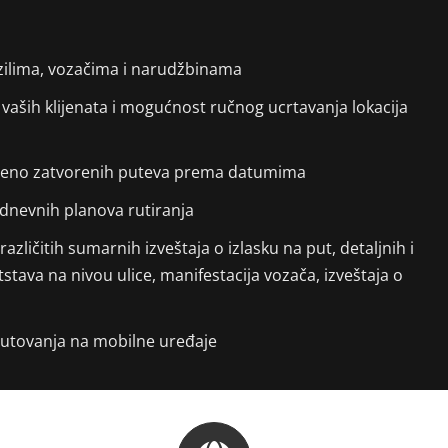
ozilima, vozačima i narudžbinama
vaših klijenata i mogućnost ručnog ucrtavanja lokacija
meno zatvorenih puteva prema datumima
a dnevnih planova rutiranja
zličitih sumarnih izveštaja o izlasku na put, detaljnih i
tstava na nivou ulice, manifestacija vozača, izveštaja o
 putovanja na mobilne uređaje