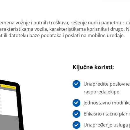
emena vožnje i putnih troškova, rešenje nudi i pametno rutir
rakteristikama vozila, karakteristikama korisnika i drugo. N
 ili datoteku baze podataka i poslati na mobilne uređaje.
Ključne koristi:
Unapredite poslovne
rasporeda ekipe
Jednostavno modifikuj
Efikasno i tačno plan
Unapređenje usluga p