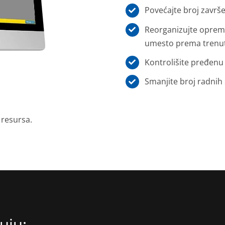
Povećajte broj završe
Reorganizujte oprem
umesto prema trenut
Kontrolišite pređenu 
Smanjite broj radnih
 resursa.
uju: