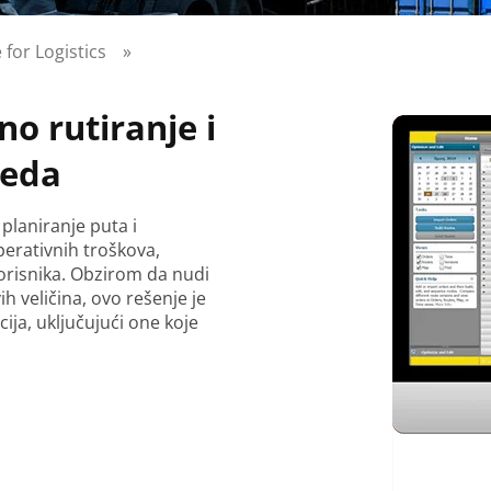
for Logistics
»
o rutiranje i
reda
planiranje puta i
erativnih troškova,
korisnika. Obzirom da nudi
ih veličina, ovo rešenje je
ija, uključujući one koje