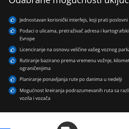
Jednostavan korisnički interfejs, koji prati poslovn
Podaci o ulicama, pretraživač adresa i kartografski
Evrope
Licenciranje na osnovu veličine vašeg voznog parka
Rutiranje bazirano prema vremenu vožnje, kilomet
ograničenjima
Planiranje ponavljanja rute po danima u nedelji
Mogućnost kreiranja podrazumevanih ruta sa razl
vozila i vozača