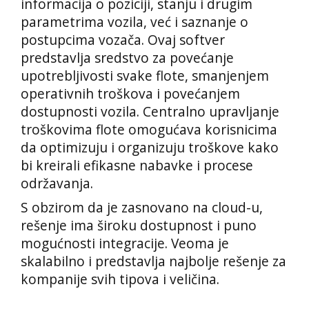
informacija o poziciji, stanju i drugim
parametrima vozila, već i saznanje o
postupcima vozača. Ovaj softver
predstavlja sredstvo za povećanje
upotrebljivosti svake flote, smanjenjem
operativnih troškova i povećanjem
dostupnosti vozila. Centralno upravljanje
troškovima flote omogućava korisnicima
da optimizuju i organizuju troškove kako
bi kreirali efikasne nabavke i procese
održavanja.
S obzirom da je zasnovano na cloud-u,
rešenje ima široku dostupnost i puno
mogućnosti integracije. Veoma je
skalabilno i predstavlja najbolje rešenje za
kompanije svih tipova i veličina.