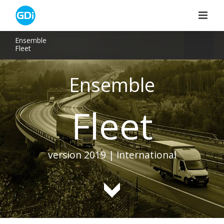
Skip
to
content
Ensemble
Fleet
Ensemble
Fleet
version 2019 | International