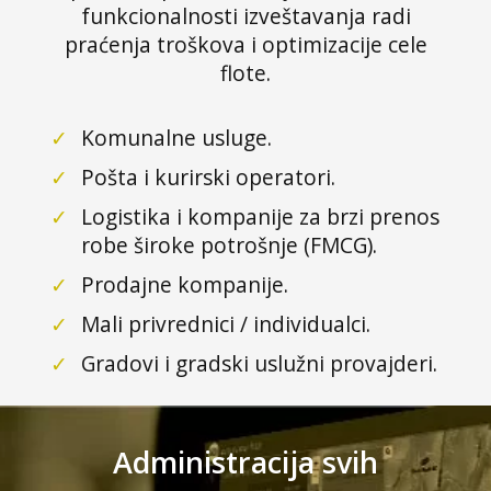
funkcionalnosti izveštavanja radi
praćenja troškova i optimizacije cele
flote.
✓
Komunalne usluge.
✓
Pošta i kurirski operatori.
✓
Logistika i kompanije za brzi prenos
robe široke potrošnje (FMCG).
✓
Prodajne kompanije.
✓
Mali privrednici / individualci.
✓
Gradovi i gradski uslužni provajderi.
Administracija svih