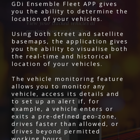
GDi Ensemble Fleet APP gives
you the ability to determine the
location of your vehicles.
View your tracked vehicles at
anytime from any location.
Using both street and satellite
basemaps, the application gives
you the ability to visualise both
the real-time and historical
location of your vehicles.
LEARN MORE
The vehicle monitoring feature
allows you to monitor any
vehicle, access its details and
to set up an alert if, for
example, a vehicle enters or
exits a pre-defined geo-zone,
drives faster than allowed, or
drives beyond permitted
working hours.