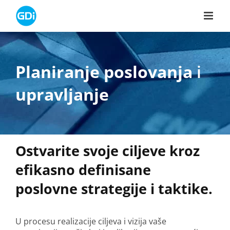
Skip
to
content
Planiranje poslovanja
i
upravljanje
Ostvarite svoje ciljeve kroz
efikasno definisane
poslovne strategije i taktike.
U procesu realizacije ciljeva i vizija vaše