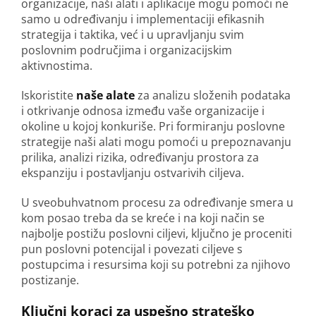
organizacije, naši alati i aplikacije mogu pomoći ne
samo u određivanju i implementaciji efikasnih
strategija i taktika, već i u upravljanju svim
poslovnim područjima i organizacijskim
aktivnostima.
Iskoristite
naše alate
za analizu složenih podataka
i otkrivanje odnosa između vaše organizacije i
okoline u kojoj konkuriše. Pri formiranju poslovne
strategije naši alati mogu pomoći u prepoznavanju
prilika, analizi rizika, određivanju prostora za
ekspanziju i postavljanju ostvarivih ciljeva.
U sveobuhvatnom procesu za određivanje smera u
kom posao treba da se kreće i na koji način se
najbolje postižu poslovni ciljevi, ključno je proceniti
pun poslovni potencijal i povezati ciljeve s
postupcima i resursima koji su potrebni za njihovo
postizanje.
Ključni koraci za uspešno strateško