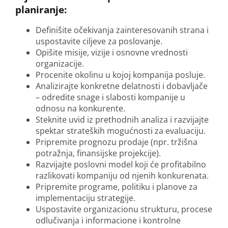
planiranje:
Definišite očekivanja zainteresovanih strana i
uspostavite ciljeve za poslovanje.
Opišite misije, vizije i osnovne vrednosti
organizacije.
Procenite okolinu u kojoj kompanija posluje.
Analizirajte konkretne delatnosti i dobavljače
– odredite snage i slabosti kompanije u
odnosu na konkurente.
Steknite uvid iz prethodnih analiza i razvijajte
spektar strateških mogućnosti za evaluaciju.
Pripremite prognozu prodaje (npr. tržišna
potražnja, finansijske projekcije).
Razvijajte poslovni model koji će profitabilno
razlikovati kompaniju od njenih konkurenata.
Pripremite programe, politiku i planove za
implementaciju strategije.
Uspostavite organizacionu strukturu, procese
odlučivanja i informacione i kontrolne