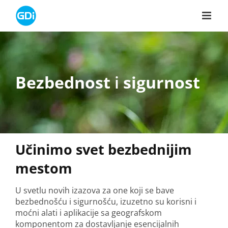
Skip
to
content
Bezbednost
i
sigurnost
Učinimo svet bezbednijim
mestom
U svetlu novih izazova za one koji se bave
bezbednošću i sigurnošću, izuzetno su korisni i
moćni alati i aplikacije sa geografskom
komponentom za dostavljanje esencijalnih