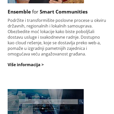
Ensemble
for
Smart Communities
Podržite i transformišite poslovne procese u okviru
državnih, regionalnih i lokalnih samouprava.
Obezbedite moć lokacije kako biste poboljšali
dostavu usluge i svakodnevne radnje. Dostupno
kao cloud rešenje, koje se dostavlja preko web-a,
pomaže u izgradnji pametnijih zajednica i
omogućava veću angažovanost građana.
Više informacija >