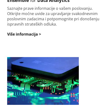
Ensemble
for
Data Analytics
Saznajte prave informacije o vašem poslovanju.
Otkrijte moćne uvide za upravljanje svakodnevnim
poslovnim zadacima i potpomognite pri donošenju
ispravnih strateških odluka.
Više informacija >