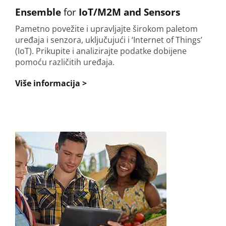
Ensemble
for
IoT/M2M and Sensors
Pametno povežite i upravljajte širokom paletom
uređaja i senzora, uključujući i ‘Internet of Things’
(IoT). Prikupite i analizirajte podatke dobijene
pomoću različitih uređaja.
Više informacija >