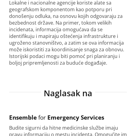
Lokalne i nacionalne agencije koriste alate sa
geografskom komponentom kao potporu pri
donošenju odluka, na osnovu kojih odgovaraju za
bezbednost države. Na primer, tokom velikih
incidenata, informacija omogućava da se
identifikuju i mapiraju oštećenja infrastrukture i
ugroženo stanovništvo, a zatim se ova informacija
može iskoristiti za koordinisanje snaga za obnovu.
Istorijski podaci mogu biti pomoć pri planiranju i
boljoj pripremljenosti za buduće događaje.
Naglasak na
Ensemble
for
Emergency Services
Budite sigurni da hitne medicinske službe imaju
pravu informaciju o mestu incidenta. Omogućite im