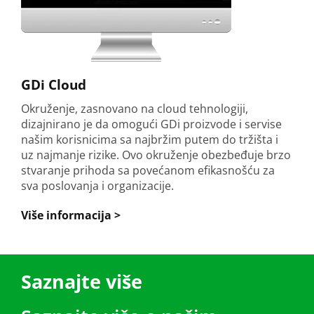
GDi Cloud
Okruženje, zasnovano na cloud tehnologiji,
dizajnirano je da omogući GDi proizvode i servise
našim korisnicima sa najbržim putem do tržišta i
uz najmanje rizike. Ovo okruženje obezbeđuje brzo
stvaranje prihoda sa povećanom efikasnošću za
sva poslovanja i organizacije.
Više informacija >
Saznajte više