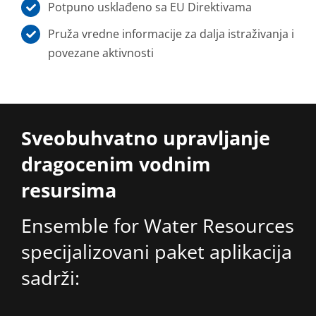
Potpuno usklađeno sa EU Direktivama
Pruža vredne informacije za dalja istraživanja i
povezane aktivnosti
Sveobuhvatno upravljanje
dragocenim vodnim
resursima
Ensemble for Water Resources
specijalizovani paket aplikacija
sadrži: