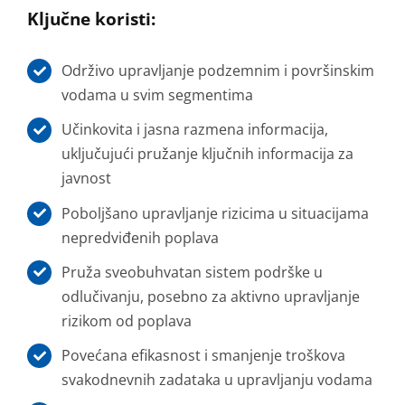
Ključne koristi:
Održivo upravljanje podzemnim i površinskim
vodama u svim segmentima
Učinkovita i jasna razmena informacija,
uključujući pružanje ključnih informacija za
javnost
Poboljšano upravljanje rizicima u situacijama
nepredviđenih poplava
Pruža sveobuhvatan sistem podrške u
odlučivanju, posebno za aktivno upravljanje
rizikom od poplava
Povećana efikasnost i smanjenje troškova
svakodnevnih zadataka u upravljanju vodama