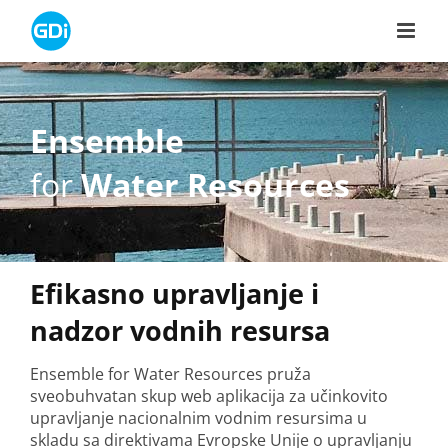
Skip
to
content
Ensemble
for
Water Resources
Efikasno upravljanje i
nadzor vodnih resursa
Ensemble for Water Resources pruža
sveobuhvatan skup web aplikacija za učinkovito
upravljanje nacionalnim vodnim resursima u
skladu sa direktivama Evropske Unije o upravljanju