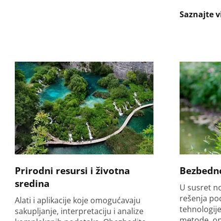
Saznajte v
Prirodni resursi i životna
Bezbedno
sredina
U susret n
rešenja po
Alati i aplikacije koje omogućavaju
tehnologije
sakupljanje, interpretaciju i analize
metode, op