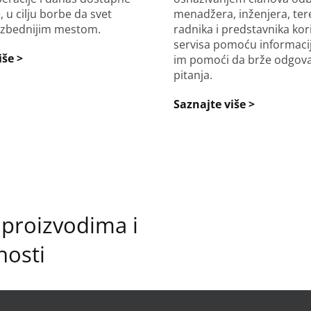
, u cilju borbe da svet
menadžera, inženjera, ter
ezbednijim mestom.
radnika i predstavnika kor
servisa pomoću informacij
iše >
im pomoći da brže odgova
pitanja.
Saznajte više >
 proizvodima i
nosti