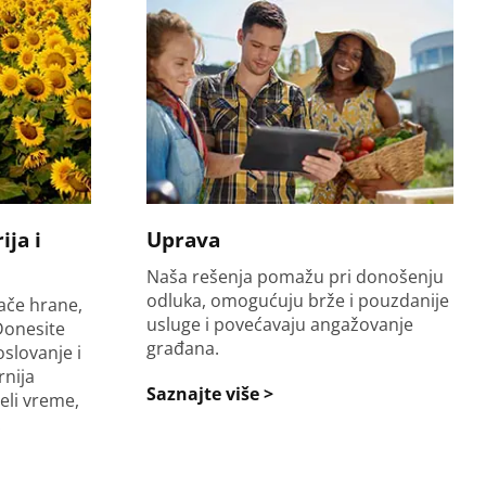
ja i
Uprava
Naša rešenja pomažu pri donošenju
odluka, omogućuju brže i pouzdanije
đače hrane,
usluge i povećavaju angažovanje
 Donesite
građana.
slovanje i
rnija
Saznajte više >
eli vreme,
.