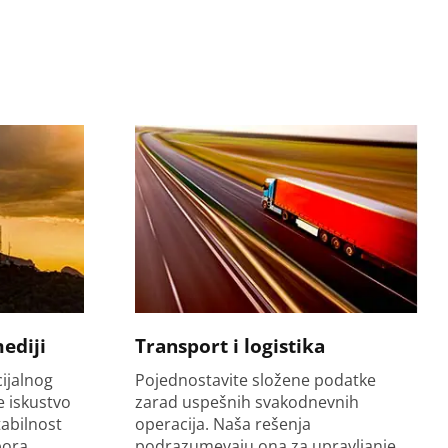
ediji
Transport i logistika
cijalnog
Pojednostavite složene podatke
e iskustvo
zarad uspešnih svakodnevnih
tabilnost
operacija. Naša rešenja
ora,
podrazumevaju ona za upravljanje