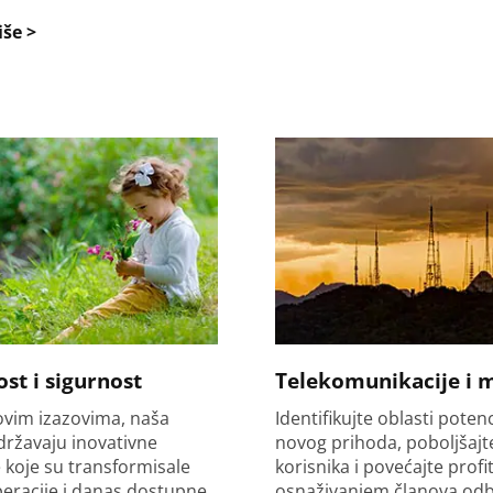
iše >
st i sigurnost
Telekomunikacije i m
ovim izazovima, naša
Identifikujte oblasti poten
državaju inovativne
novog prihoda, poboljšajt
 koje su transformisale
korisnika i povećajte profi
eracije i danas dostupne
osnaživanjem članova odb