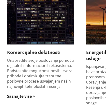
Komercijalne delatnosti
Energeti
usluge
Unapredite svoje poslovanje pomoću
digitalnih informacionih ekosistema.
Ispunjavanj
Podstaknite mogućnost novih izvora
bave proiz
prihoda i optimizujte trenutne
prenosom el
poslovne procese usvajanjem naših
upravljan
najnovijih tehnoloških rešenja.
Rešenja uk
upravljanje
Saznajte više >
poslovnih 
snage.