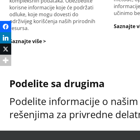
kompleksnih podataka. Obezbedite
informacije
korisne informacije koje će podržati
učinimo b
odluke, koje mogu dovesti do
održivijeg korišćenja naših prirodnih
Saznajte v
Facebook
resursa.
LinkedIn
Saznajte više >
Twitter
Podelite sa drugima
Podelite informacije o našim
rešenjima za privredne delat