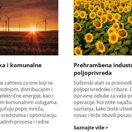
ka i komunalne
Prehrambena industri
poljoprivreda
e zahteva za one koji se
Suštinski alati za proizvo
vodnjom, distribucijom i
poljoprivrednike i ribare.
ektrične energije, kao i
ispravne odluke za vaše po
jem komunalnim uslugama.
operacije. Koristite najažu
ljučuju popis mreža,
saznanja, kako biste ušted
 sredstvima i optimizaciju
novac i brže obavili posao
radnih procesa i radne
Saznajte više >