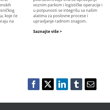
enskih
voznim parkom i logističke operacije i
isničkog
u potpunosti se integrišu sa našim
a, koje će
alatima za poslovne procese i
raju na
upravljanje radnom snagom.
Saznajte više >