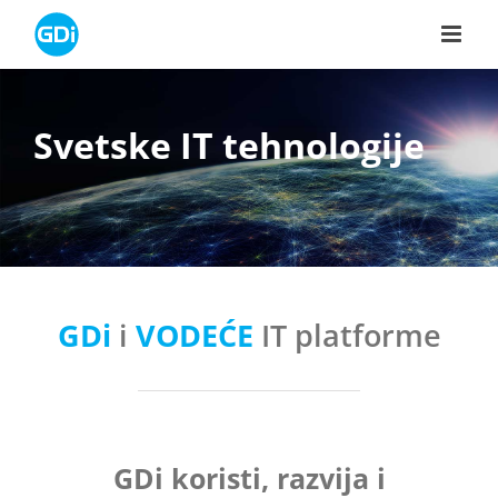
Skip
to
content
Svetske IT tehnologije
GDi
i
VODEĆE
IT platforme
GDi koristi, razvija i