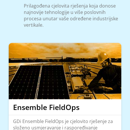
Prilagođena cjelovita rješenja koja donose
najnovije tehnologije u više poslovnih
procesa unutar vaše određene industrijske
vertikale.
Ensemble FieldOps
GDi Ensemble FieldOps je cjelovito rješenje za
složeno usmjeravanje i raspoređivanje