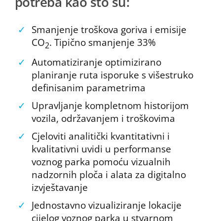
potreba kao što su:
✓
Smanjenje troškova goriva i emisije
CO
. Tipično smanjenje 33%
2
✓
Automatiziranje optimizirano
planiranje ruta isporuke s višestruko
definisanim parametrima
✓
Upravljanje kompletnom historijom
vozila, održavanjem i troškovima
✓
Cjeloviti analitički kvantitativni i
kvalitativni uvidi u performanse
voznog parka pomoću vizualnih
nadzornih ploča i alata za digitalno
izvještavanje
✓
Jednostavno vizualiziranje lokacije
cijelog voznog parka u stvarnom