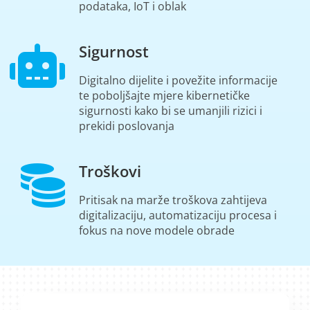
podataka, IoT i oblak
Sigurnost
Digitalno
d
ijel
ite
i pove
žite
informacij
e
te poboljšajte
mjere
kibernetičke
sigurnosti kako bi se umanjili rizici i
prekidi poslovanja
Troškovi
Pritisak na marže troškova zahtijeva
digitalizaciju, automatizaciju procesa i
fokus na nove modele obrade