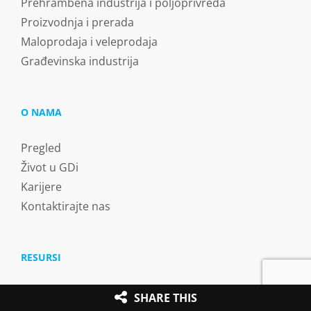
Prehrambena industrija i poljoprivreda
Proizvodnja i prerada
Maloprodaja i veleprodaja
Građevinska industrija
O NAMA
Pregled
Život u GDi
Karijere
Kontaktirajte nas
RESURSI
Vijesti
SHARE THIS