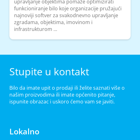
upravljanje objektima pomaže optimizirati
funkcioniranje bilo koje organizacije pružajući
najnoviji softver za svakodnevno upravljanje
zgradama, objektima, imovinom i
infrastrukturom ...
Stupite u kontakt
Bilo da imate upit o prodaji ili želite saznati više o
našim proizvodima ili imate općenito pitanje,
ispunite obrazac i uskoro ćemo vam se javiti.
Lokalno