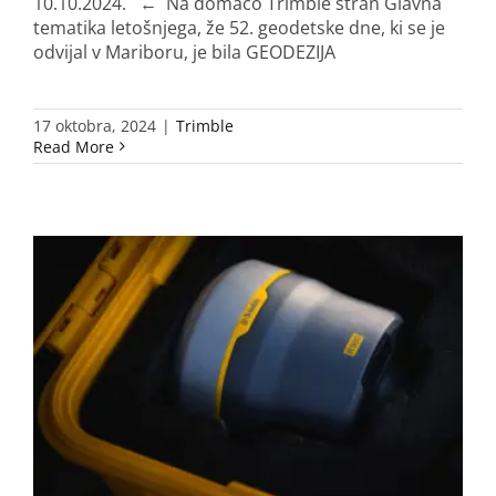
10.10.2024. ← Na domačo Trimble stran Glavna
tematika letošnjega, že 52. geodetske dne, ki se je
odvijal v Mariboru, je bila GEODEZIJA
17 oktobra, 2024
|
Trimble
Read More