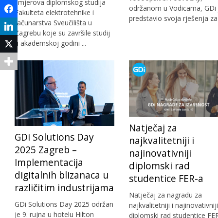
smjerova diplomskog studija
održanom u Vodicama, GDi 
Facebook
Fakulteta elektrotehnike i
predstavio svoja rješenja za .
računarstva Sveučilišta u
LinkedIn
Zagrebu koje su završile studij
u akademskoj godini ...
Twitter
Natječaj za
GDi Solutions Day
najkvalitetniji i
2025 Zagreb –
najinovativniji
Implementacija
diplomski rad
digitalnih blizanaca u
studentice FER-a
različitim industrijama
Natječaj za nagradu za
GDi Solutions Day 2025 održan
najkvalitetniji i najinovativniji
je 9. rujna u hotelu Hilton
diplomski rad studentice FE