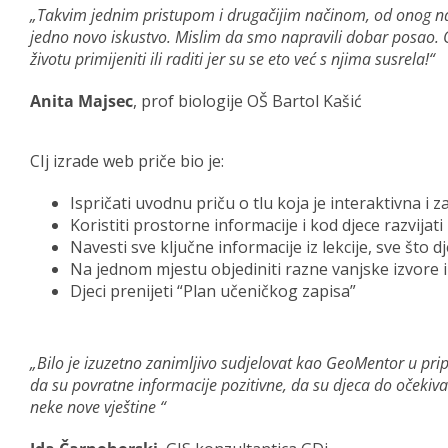
„Takvim jednim pristupom i drugačijim načinom, od onog na 
jedno novo iskustvo. Mislim da smo napravili dobar posao. 
životu primijeniti ili raditi jer su se eto već s njima susrela!“
Anita Majsec
, prof biologije OŠ Bartol Kašić
CIj izrade web priče bio je:
Ispričati uvodnu priču o tlu koja je interaktivna i za
Koristiti prostorne informacije i kod djece razvijat
Navesti sve ključne informacije iz lekcije, sve što d
Na jednom mjestu objediniti razne vanjske izvore i m
Djeci prenijeti “Plan učeničkog zapisa”
„Bilo je izuzetno zanimljivo sudjelovat kao GeoMentor u prip
da su povratne informacije pozitivne, da su djeca do očekiv
neke nove vještine “