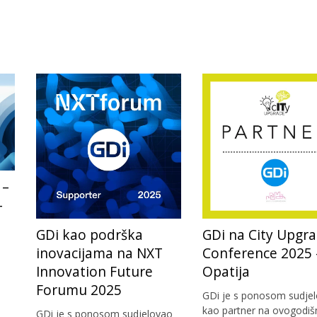
 –
-
a
GDi kao podrška
GDi na City Upgr
inovacijama na NXT
Conference 2025 
Innovation Future
Opatija
Forumu 2025
GDi je s ponosom sudje
kao partner na ovogodiš
GDi je s ponosom sudjelovao