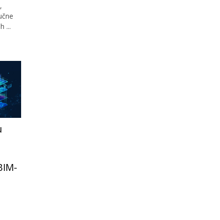
,
jučne
 ...
u
 BIM-