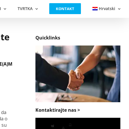
I
TVRTKA
Hrvatski
KONTAKT
ate
Quicklinks
E(A)M
Kontaktirajte nas >
 da
da o
a su