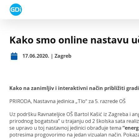
Skip
to
content
Kako smo online nastavu uči
17.06.2020. | Zagreb
Kako na zanimljiv i interaktivni način približiti g
PRIRODA, Nastavna jedinica „Tlo“ za 5. razrede OŠ
Uz podršku Ravnateljice OŠ Bartol Kašić iz Zagreba i an
prirodnog bogatstva” u trajanju od 2 školska sata realiz
se upravo u toj nastavnoj jedinici obrađuje tema
“energ
potresima progovorimo na jedan vizualan način. Pokazali 