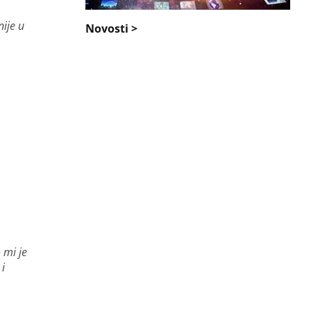
ije u
Novosti >
 mi je
 i