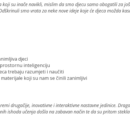
koji su inače navikli, mislim da smo djecu samo obogatili za još
Odškrinuli smo vrata za neke nove ideje koje će djeca možda kasn
nimljiva djeci
i prostornu inteligenciju
jeca trebaju razumjeti i naučiti
aterijale koji su nam se činili zanimljivi
remi drugačije, inovativne i interaktivne nastavne jedinice. Drago
anih ishoda učenja došla na zabavan način te da su pritom stekla