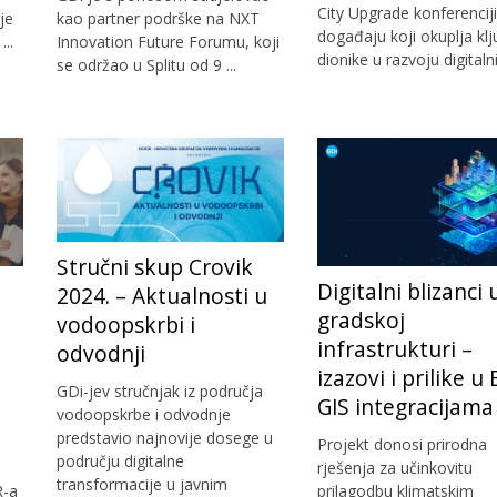
City Upgrade konferenciji
je
kao partner podrške na NXT
događaju koji okuplja kl
..
Innovation Future Forumu, koji
dionike u razvoju digitalnih
se održao u Splitu od 9 ...
Stručni skup Crovik
Digitalni blizanci 
2024. – Aktualnosti u
gradskoj
vodoopskrbi i
infrastrukturi –
odvodnji
izazovi i prilike u
GDi-jev stručnjak iz područja
GIS integracijama
vodoopskrbe i odvodnje
predstavio najnovije dosege u
Projekt donosi prirodna
području digitalne
rješenja za učinkovitu
transformacije u javnim
R-a
prilagodbu klimatskim