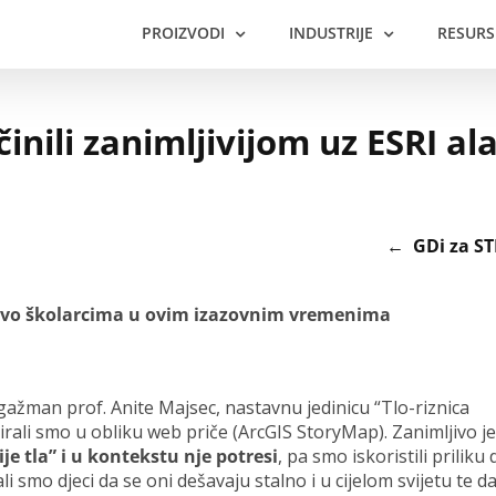
PROIZVODI
INDUSTRIJE
RESURS
nili zanimljivijom uz ESRI al
← GDi za ST
radivo školarcima u ovim izazovnim vremenima
gažman prof. Anite Majsec, nastavnu jedinicu “Tlo-riznica
irali smo u obliku web priče (ArcGIS StoryMap). Zanimljivo je
ije tla” i u kontekstu nje potresi
, pa smo iskoristili priliku 
smo djeci da se oni dešavaju stalno i u cijelom svijetu te d