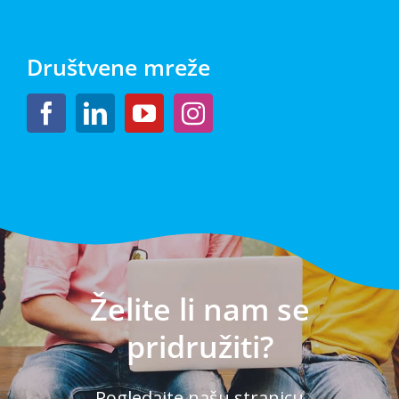
Društvene mreže
Želite li nam se
pridružiti?
Pogledajte našu stranicu