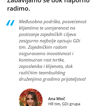
Zabavljamo se dok naporno
radimo.
Međusobna podrška, posvećenost
klijentima te usmjerenost na
postizanje zajedničkih ciljeva
zasigurno najbolje opisuju GDi
tim. Zajedničkim radom
osiguravamo inovativnost i
kontinuiran rast tvrtke,
zaposlenika i klijenata, dok
različitim teambuilding
druženjima gradimo prijateljstva!
Ana Mioč
HR tim, GDi grupa