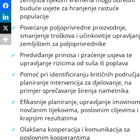
Facebook
buduće uvjete za hranjenje rastuće
populacije
LinkedIn
✓
Povećanje poljoprivredne proizvodnje,
Twitter
smanjenje troškova i učinkovitije upravljan
zemljištem za poljoprivrednike
✓
Predviđanje prinosa i praćenje usjeva te
upravljanje rizicima od suša ili poplava
✓
Pomoć pri identificiranju kritičnih područja
planiranje intervencija za djelovanje, na
primjer sprečavanje širenja nametnika
✓
Efikasnije planiranje, upravljanje imovinom
novčanim tijekovima, poslovnim ciljevima i
krajnjim rezultatima
✓
Olakšana kooperacija i komunikacija sa
poslovnim kooperantima