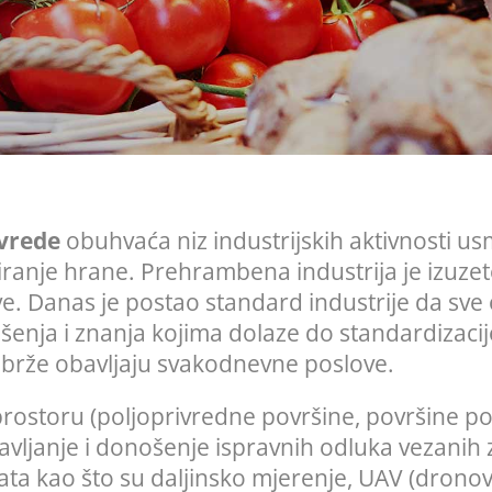
ivrede
obuhvaća niz industrijskih aktivnosti u
kiranje hrane. Prehrambena industrija je izuz
e. Danas je postao standard industrije da sve
enja i znanja kojima dolaze do standardizacije
 brže obavljaju svakodnevne poslove.
 prostoru (poljoprivredne površine, površine 
avljanje i donošenje ispravnih odluka vezanih 
ta kao što su daljinsko mjerenje, UAV (dronovi)