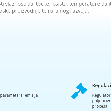
i vlažnosti tla, točke rosišta, temperature tla 
loške proizvodnje te ruralnog razvoja.
Regulaci
h parametara (emisija
Regulatorn
poljopriv
procesa