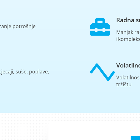
Radna s
iranje potrošnje
Manjak ra
i komplek
Volatiln
ecaji, suše, poplave,
Volatilno
tržištu