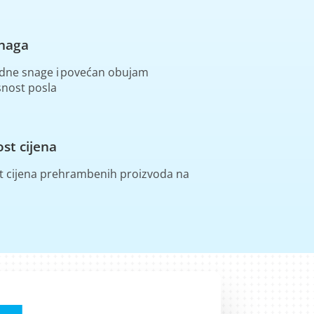
naga
dne snage i povećan obujam
snost posla
ost cijena
st cijena prehrambenih proizvoda na