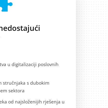
nedostajući
?
va u digitalizaciji poslovnih
ih stručnjaka s dubokim
jem sektora
ka od najsloženijih rješenja u