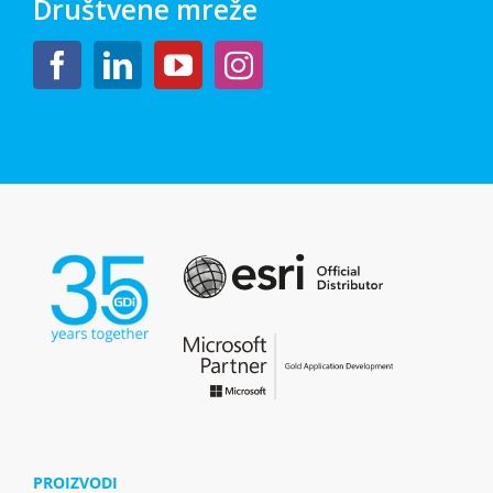
Društvene mreže
PROIZVODI