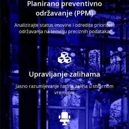
Planirano preventivno
održavanje (PPM)
Analizirajte status imovine i odredite prioritete
održavanja na temelju preciznih podataka.
Upravljanje zalihama
Jasno razumijevanje razina zaliha u stvarnom
vremenu.