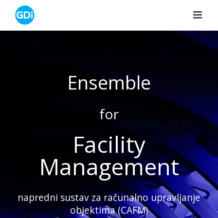
Skip
to
content
Ensemble
for
Facility
Management
napredni sustav za računalno upravljanje
objektima (CAFM)