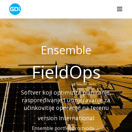
Skip
to
content
Ensemble
FieldOps
Softver koji optimizira planiranje,
raspoređivanje i usmjeravanje za
učinkovitije operacije na terenu
version International
Ensemble portfelj proizvoda →