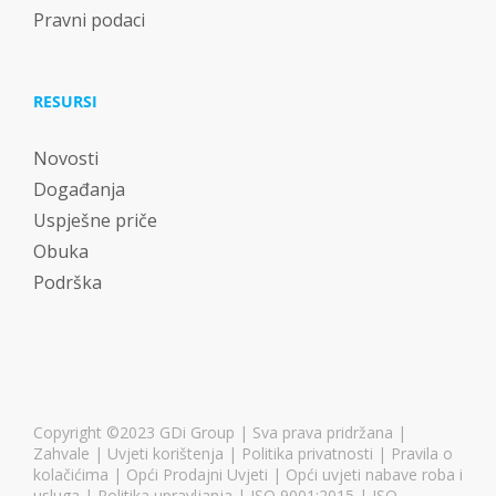
Pravni podaci
RESURSI
Novosti
Događanja
Uspješne priče
Obuka
Podrška
Copyright ©2023 GDi Group | Sva prava pridržana |
Zahvale
|
Uvjeti korištenja
|
Politika privatnosti
|
Pravila o
kolačićima
|
Opći Prodajni Uvjeti
|
Opći uvjeti nabave roba i
usluga
|
Politika upravljanja
| ISO 9001:2015 | ISO