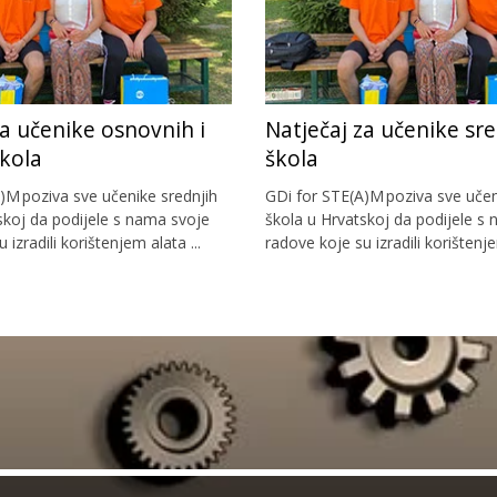
za učenike osnovnih i
Natječaj za učenike sre
škola
škola
)M poziva sve učenike srednjih
GDi for STE(A)M poziva sve učen
skoj da podijele s nama svoje
škola u Hrvatskoj da podijele s
 izradili korištenjem alata ...
radove koje su izradili korištenje