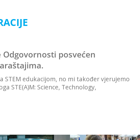
ACIJE
e Odgovornosti posvećen
araštajima.
sa STEM edukacijom, no mi također vjerujemo
oga STE(A)M: Science, Technology,