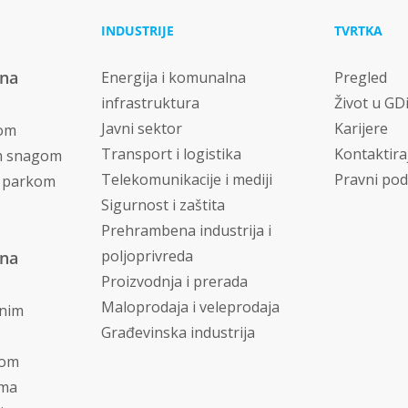
INDUSTRIJE
TVRTKA
vna
Energija i komunalna
Pregled
infrastruktura
Život u GD
Javni sektor
Karijere
nom
Transport i logistika
Kontaktira
m snagom
Telekomunikacije i mediji
Pravni pod
m parkom
Sigurnost i zaštita
Prehrambena industrija i
poljoprivreda
vna
Proizvodnja i prerada
Maloprodaja i veleprodaja
dnim
Građevinska industrija
jom
ima