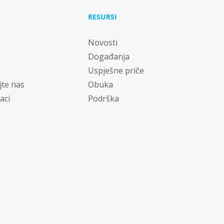
RESURSI
Novosti
i
Događanja
Uspješne priče
jte nas
Obuka
aci
Podrška