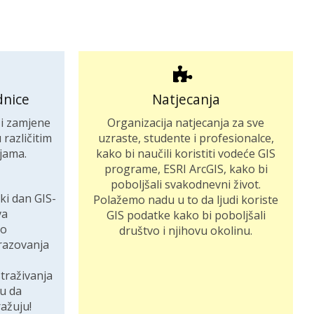
dnice
Natjecanja
 i zamjene
Organizacija natjecanja za sve
različitim
uzraste, studente i profesionalce,
ijama.
kako bi naučili koristiti vodeće GIS
programe, ESRI ArcGIS, kako bi
poboljšali svakodnevni život.
ki dan GIS-
Polažemo nadu u to da ljudi koriste
va
GIS podatke kako bi poboljšali
do
društvo i njihovu okolinu.
razovanja
straživanja
cu da
ražuju!