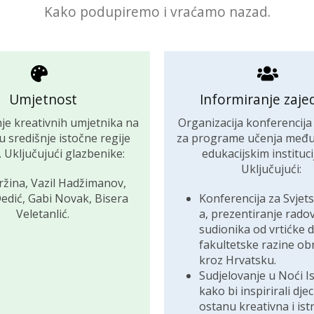
Kako podupiremo i vraćamo nazad.
Umjetnost
Informiranje zaje
je kreativnih umjetnika na
Organizacija konferencija
tu središnje istočne regije
za programe učenja među 
 Uključujući glazbenike:
edukacijskim instituc
Uključujući:
ržina, Vazil Hadžimanov,
edić, Gabi Novak, Bisera
Konferencija za Svjets
Veletanlić.
a, prezentiranje rado
sudionika od vrtićke 
fakultetske razine ob
kroz Hrvatsku.
Sudjelovanje u Noći I
kako bi inspirirali dje
ostanu kreativna i ist