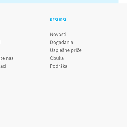
RESURSI
Novosti
i
Događanja
Uspješne priče
jte nas
Obuka
aci
Podrška