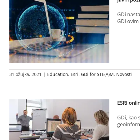
GDi nasta
GDi ovim 
31 ožujka, 2021
|
Education
,
Esri
,
GDi for STE(A)M
,
Novosti
ESRI onlin
GDi, kao 
geoinform