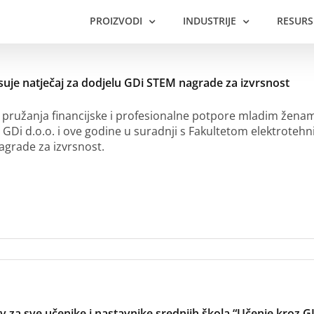
PROIZVODI
INDUSTRIJE
RESURS
suje natječaj za dodjelu GDi STEM nagrade za izvrsnost
 pružanja financijske i profesionalne potpore mladim ženama
 GDi d.o.o. i ove godine u suradnji s Fakultetom elektrotehn
agrade za izvrsnost.
iv za sve učenike i nastavnike srednjih škola “Učenje kroz G