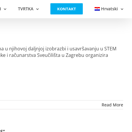
I
TVRTKA
Hrvatski
KONTAKT
 u njihovoj daljnjoj izobrazbi i usavršavanju u STEM
ike i računarstva Sveučilišta u Zagrebu organizira
Read More
IS”