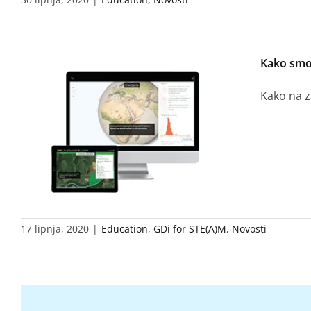
Kako smo 
Kako na z
17 lipnja, 2020
|
Education
,
GDi for STE(A)M
,
Novosti