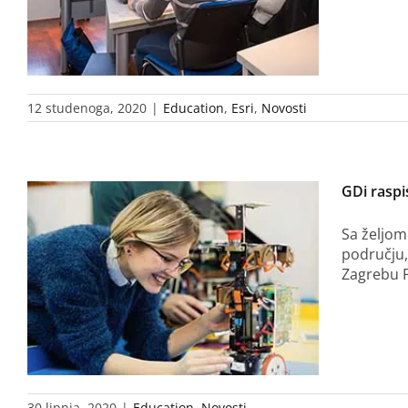
12 studenoga, 2020
|
Education
,
Esri
,
Novosti
GDi raspi
Sa željom
području,
Zagrebu F
30 lipnja, 2020
|
Education
,
Novosti