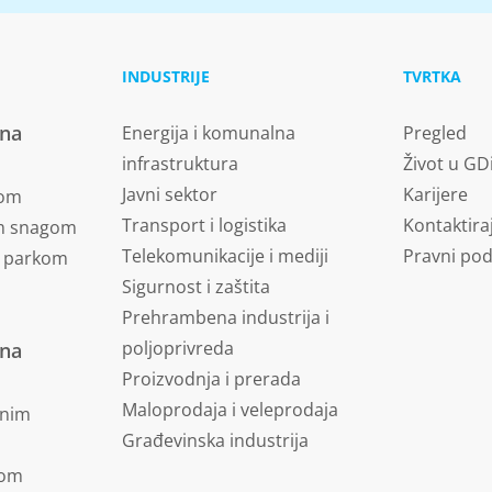
INDUSTRIJE
TVRTKA
vna
Energija i komunalna
Pregled
infrastruktura
Život u GD
Javni sektor
Karijere
nom
Transport i logistika
Kontaktira
om snagom
Telekomunikacije i mediji
Pravni pod
m parkom
Sigurnost i zaštita
Prehrambena industrija i
poljoprivreda
vna
Proizvodnja i prerada
Maloprodaja i veleprodaja
dnim
Građevinska industrija
jom