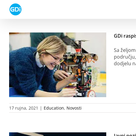
Skip
to
content
GDi raspi
Sa željom
području,
dodjelu n
17 rujna, 2021
|
Education
,
Novosti
Javni poz