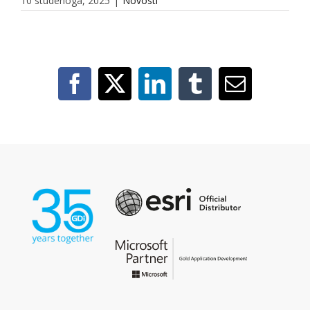
10 studenoga, 2025
|
Novosti
Facebook
X
LinkedIn
Tumblr
Email