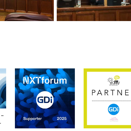
 –
-
a