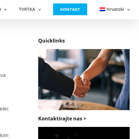
I
TVRTKA
Hrvatski
KONTAKT
Quicklinks
ova
elec
Kontaktirajte nas >
škim