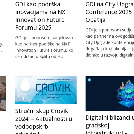
GDi kao podrška
GDi na City Upgr
inovacijama na NXT
Conference 2025 
Innovation Future
Opatija
Forumu 2025
GDi je s ponosom sudje
kao partner na ovogodiš
GDi je s ponosom sudjelovao
City Upgrade konferenciji
je
kao partner podrške na NXT
događaju koji okuplja kl
..
Innovation Future Forumu, koji
dionike u razvoju digitalnih
se održao u Splitu od 9 ...
Stručni skup Crovik
Digitalni blizanci 
2024. – Aktualnosti u
gradskoj
vodoopskrbi i
infrastrukturi –