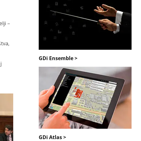
lji –
tva,
GDi Ensemble >
j
GDi Atlas >