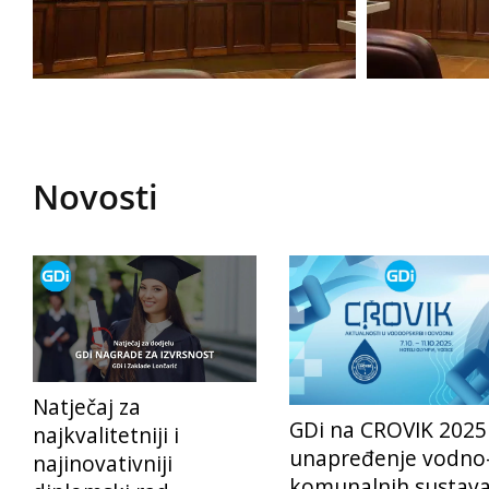
Novosti
Natječaj za
GDi na CROVIK 2025
najkvalitetniji i
unapređenje vodno
najinovativniji
komunalnih sustav