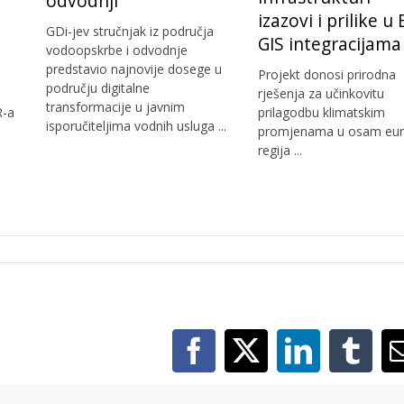
odvodnji
izazovi i prilike u
GDi-jev stručnjak iz područja
GIS integracijama
vodoopskrbe i odvodnje
predstavio najnovije dosege u
Projekt donosi prirodna
području digitalne
rješenja za učinkovitu
transformacije u javnim
R-a
prilagodbu klimatskim
isporučiteljima vodnih usluga ...
promjenama u osam eur
regija ...
Facebook
X
LinkedIn
Tumb