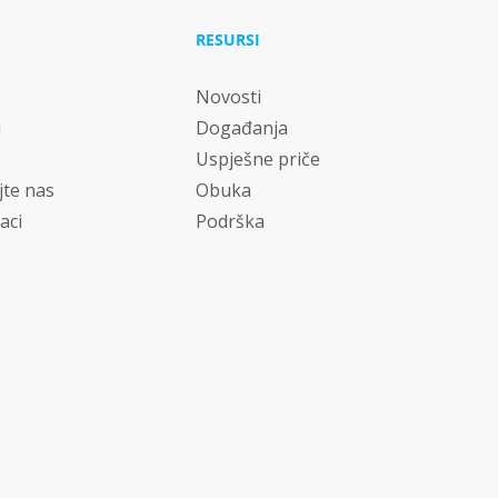
RESURSI
Novosti
i
Događanja
Uspješne priče
jte nas
Obuka
aci
Podrška