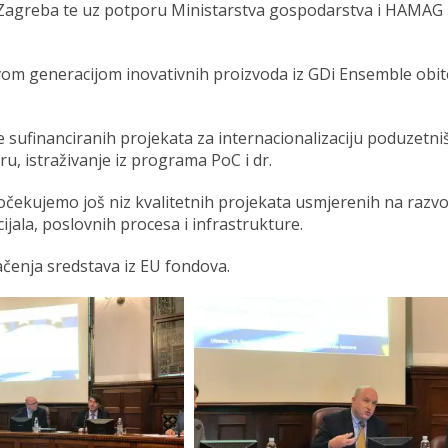
iz Zagreba te uz potporu Ministarstva gospodarstva i HAMAG
ovom generacijom inovativnih proizvoda iz GDi Ensemble obite
 sufinanciranih projekata za internacionalizaciju poduzetniš
u, istraživanje iz programa PoC i dr.
očekujemo još niz kvalitetnih projekata usmjerenih na razvo
jala, poslovnih procesa i infrastrukture.
ačenja sredstava iz EU fondova.