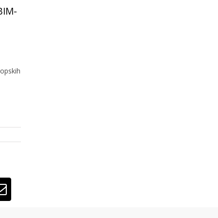
 BIM-
opskih
lr
Email