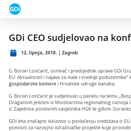
Skip
to
content
GDi CEO sudjelovao na konf
12. lipnja, 2018. | Zagreb
G. Boran Lončarić, osnivač i predsjednik uprave GDi Gru
EU: Aktualnosti i najave za male i srednje poduzetnike“ k
gospodarske komore
i Hrvatske udruge banaka.
G. Boran Lončarić je sudjelovao u panelu na temu „Besp
Draganom Jelićem iz Ministarstva regionalnog razvoja
iz Zajednice poslovnih savjetnika HGK te gđom. Gorank
GDi ima značajno iskustvo u povlačenju sredstava iz EU
ponosni za razvojno istraživačke projekte koje provod