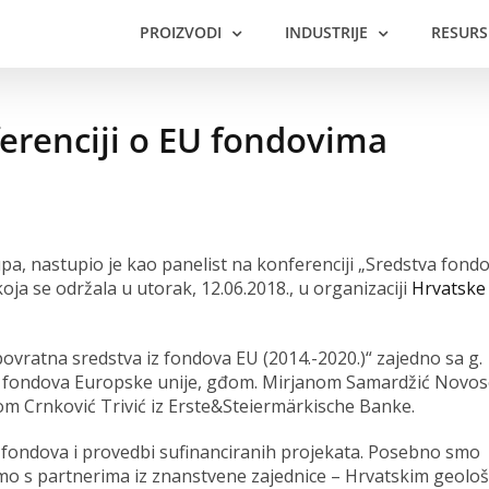
PROIZVODI
INDUSTRIJE
RESURS
erenciji o EU fondovima
pa, nastupio je kao panelist na konferenciji „Sredstva fond
oja se održala u utorak, 12.06.2018., u organizaciji
Hrvatske
ovratna sredstva iz fondova EU (2014.-2020.)“ zajedno sa g.
 i fondova Europske unije, gđom. Mirjanom Samardžić Novos
om Crnković Trivić iz Erste&Steiermärkische Banke.
 fondova i provedbi sufinanciranih projekata. Posebno smo
imo s partnerima iz znanstvene zajednice – Hrvatskim geolo