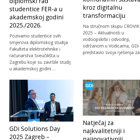
diplomski rad
kroz digitalnu
studentice FER-a u
transformaciju
akademskoj godini
2025./2026.
Na stručnom skupu CROVIK
2025 – Aktualnosti u
Pozivamo studentice svih
vodoopskrbi i odvodnji,
smjerova diplomskog studija
održanom u Vodicama, GDi 
Fakulteta elektrotehnike i
predstavio svoja rješenja za .
računarstva Sveučilišta u
Zagrebu koje su završile studij
u akademskoj godini ...
Natječaj za
GDi Solutions Day
najkvalitetniji i
2025 Zagreb –
najinovativniji