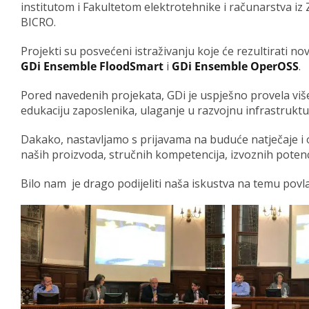
institutom i Fakultetom elektrotehnike i računarstva 
BICRO.
Projekti su posvećeni istraživanju koje će rezultirati n
GDi Ensemble FloodSmart
i
GDi Ensemble OperOSS
.
Pored navedenih projekata, GDi je uspješno provela više
edukaciju zaposlenika, ulaganje u razvojnu infrastruktur
Dakako, nastavljamo s prijavama na buduće natječaje i 
naših proizvoda, stručnih kompetencija, izvoznih potenci
Bilo nam je drago podijeliti naša iskustva na temu povl