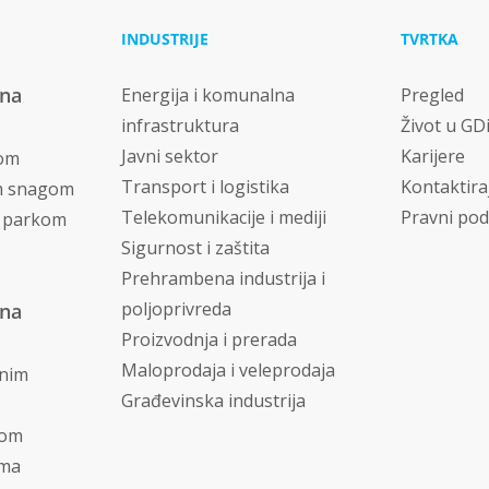
INDUSTRIJE
TVRTKA
vna
Energija i komunalna
Pregled
infrastruktura
Život u GD
Javni sektor
Karijere
nom
Transport i logistika
Kontaktira
m snagom
Telekomunikacije i mediji
Pravni pod
m parkom
Sigurnost i zaštita
Prehrambena industrija i
poljoprivreda
vna
Proizvodnja i prerada
Maloprodaja i veleprodaja
dnim
Građevinska industrija
jom
ima