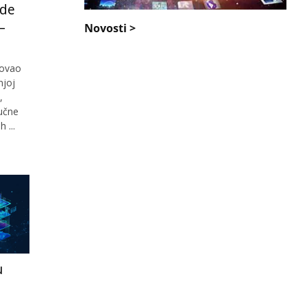
ade
–
Novosti >
lovao
njoj
,
jučne
 ...
u