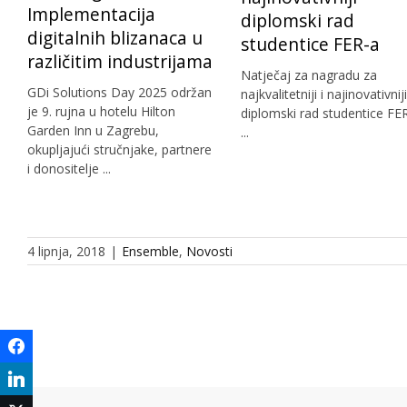
Implementacija
diplomski rad
digitalnih blizanaca u
studentice FER-a
različitim industrijama
Natječaj za nagradu za
GDi Solutions Day 2025 održan
najkvalitetniji i najinovativniji
je 9. rujna u hotelu Hilton
diplomski rad studentice FE
Garden Inn u Zagrebu,
...
okupljajući stručnjake, partnere
i donositelje ...
4 lipnja, 2018
|
Ensemble
,
Novosti
Facebook
LinkedIn