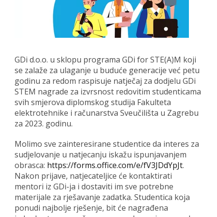
GDi d.o.o. u sklopu programa GDi for STE(A)M koji
se zalaže za ulaganje u buduće generacije već petu
godinu za redom raspisuje natječaj za dodjelu GDi
STEM nagrade za izvrsnost redovitim studenticama
svih smjerova diplomskog studija Fakulteta
elektrotehnike i računarstva Sveučilišta u Zagrebu
za 2023. godinu.
Molimo sve zainteresirane studentice da interes za
sudjelovanje u natjecanju iskažu ispunjavanjem
obrasca:
https://forms.office.com/e/fV3JDdYpJt
.
Nakon prijave, natjecateljice će kontaktirati
mentori iz GDi-ja i dostaviti im sve potrebne
materijale za rješavanje zadatka. Studentica koja
ponudi najbolje rješenje, bit će nagrađena