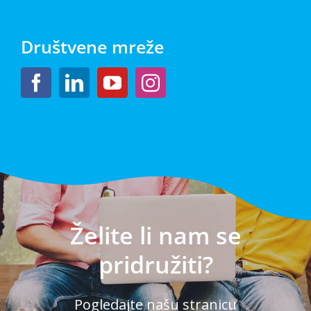
Društvene mreže
Želite li nam se
pridružiti?
Pogledajte našu stranicu