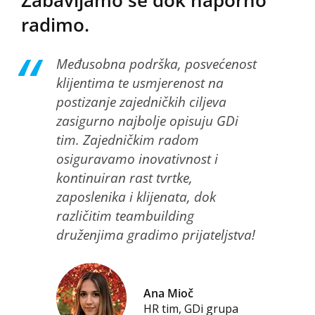
Zabavljamo se dok naporno
radimo.
Međusobna podrška, posvećenost
klijentima te usmjerenost na
postizanje zajedničkih ciljeva
zasigurno najbolje opisuju GDi
tim. Zajedničkim radom
osiguravamo inovativnost i
kontinuiran rast tvrtke,
zaposlenika i klijenata, dok
različitim teambuilding
druženjima gradimo prijateljstva!
Ana Mioč
HR tim, GDi grupa