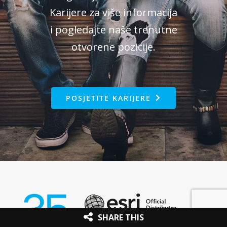
Karijere za više informacija
i pogledajte naše trenutne
otvorene pozicije.
POSJETITE KARIJERE
SHARE THIS