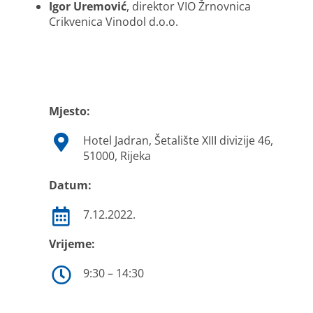
Igor Uremović
, direktor VIO Žrnovnica
Crikvenica Vinodol d.o.o.
Mjesto:
Hotel Jadran,
Šetalište XIII divizije 46,
51000, Rijeka
Datum:
7.12.2022.
Vrijeme:
9:30 – 14:30