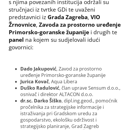
s njima povezanih institucija održali su
stručnjaci iz tvrtke GDi te uvaženi
predstavnici iz
Grada Zagreba
,
VIO
Žrnovnice
,
Zavoda za prostorno uređenje
Primorsko-goranske županije
i drugih te
panel
na kojem su sudjelovali idući
govornici:
Dado Jakupović
, Zavod za prostorno
uređenje Primorsko-goranske županije
Jurica Kovač
, Aqua Libera
Duško Radulović
, član uprave Sensum d.o.o.,
osnivač i direktor ALTACON d.o.o.
dr.sc. Darko Šiško
, dipl.ing.geod., pomoćnik
pročelnika za strategijske informacije i
istraživanja pri Gradskom uredu za
gospodarstvo, ekološku održivost i
strategijsko planiranje, Grad Zagreb