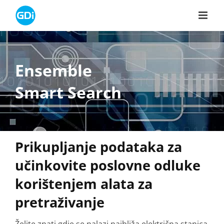
Skip
to
content
Ensemble
Smart Search
Prikupljanje podataka za
učinkovite poslovne odluke
korištenjem alata za
pretraživanje
Želite znati gdje se nalazi najbliža električna stanica