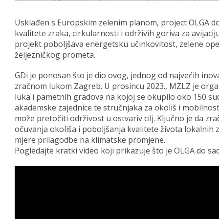
Usklađen s Europskim zelenim planom, project OLGA dono
kvalitete zraka, cirkularnosti i održivih goriva za avija
projekt poboljšava energetsku učinkovitost, zelene oper
željezničkog prometa.
GDi je ponosan što je dio ovog, jednog od najvećih ino
zračnom lukom Zagreb. U prosincu 2023., MZLZ je organ
luka i pametnih gradova na kojoj se okupilo oko 150 sud
akademske zajednice te stručnjaka za okoliš i mobilnos
može pretočiti održivost u ostvariv cilj. Ključno je da zra
očuvanja okoliša i poboljšanja kvalitete života lokalni
mjere prilagodbe na klimatske promjene.
Pogledajte kratki video koji prikazuje što je OLGA do sa