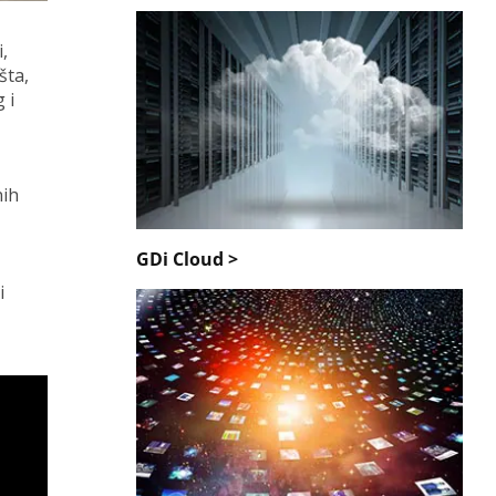
,
šta,
 i
nih
GDi Cloud >
i