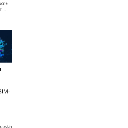
jučne
 ...
u
 BIM-
opskih