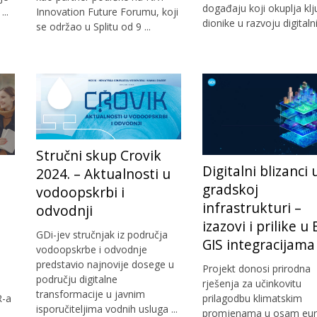
događaju koji okuplja kl
..
Innovation Future Forumu, koji
dionike u razvoju digitalnih
se održao u Splitu od 9 ...
Stručni skup Crovik
Digitalni blizanci 
2024. – Aktualnosti u
gradskoj
vodoopskrbi i
infrastrukturi –
odvodnji
izazovi i prilike u
GDi-jev stručnjak iz područja
GIS integracijama
vodoopskrbe i odvodnje
predstavio najnovije dosege u
Projekt donosi prirodna
području digitalne
rješenja za učinkovitu
transformacije u javnim
R-a
prilagodbu klimatskim
isporučiteljima vodnih usluga ...
promjenama u osam eur