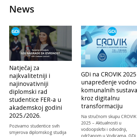
News
Natječaj za
GDi na CROVIK 2025
najkvalitetniji i
unapređenje vodno
najinovativniji
komunalnih sustav
diplomski rad
kroz digitalnu
studentice FER-a u
transformaciju
akademskoj godini
2025./2026.
Na stručnom skupu CROVIK
2025 – Aktualnosti u
Pozivamo studentice svih
vodoopskrbi i odvodnji,
smjerova diplomskog studija
održanom u Vodicama, GDi 