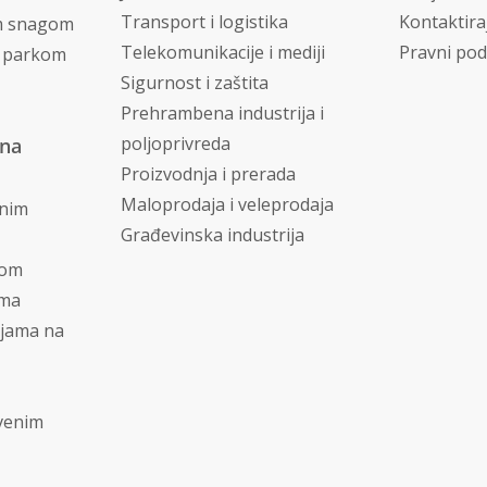
Transport i logistika
Kontaktira
m snagom
Telekomunikacije i mediji
Pravni pod
m parkom
Sigurnost i zaštita
Prehrambena industrija i
poljoprivreda
vna
Proizvodnja i prerada
Maloprodaja i veleprodaja
dnim
Građevinska industrija
jom
ima
ijama na
tvenim