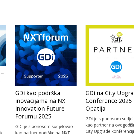
 –
-
a
GDi kao podrška
GDi na City Upgr
inovacijama na NXT
Conference 2025 
Innovation Future
Opatija
Forumu 2025
GDi je s ponosom sudje
kao partner na ovogodiš
GDi je s ponosom sudjelovao
City Upgrade konferenciji
je
kao partner podrške na NXT