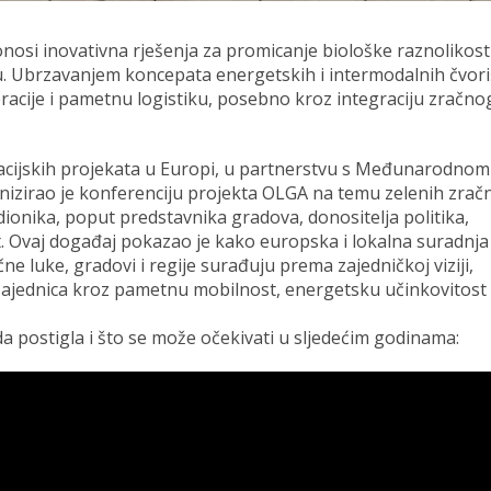
si inovativna rješenja za promicanje biološke raznolikosti
ciju. Ubrzavanjem koncepata energetskih i intermodalnih čvori
acije i pametnu logistiku, posebno kroz integraciju zračnog
vacijskih projekata u Europi, u partnerstvu s Međunarodnom
izirao je konferenciju projekta OLGA na temu zelenih zrač
ionika, poput predstavnika gradova, donositelja politika,
t. Ovaj događaj pokazao je kako europska i lokalna suradnja
čne luke, gradovi i regije surađuju prema zajedničkoj viziji,
h zajednica kroz pametnu mobilnost, energetsku učinkovitost 
da postigla i što se može očekivati u sljedećim godinama: