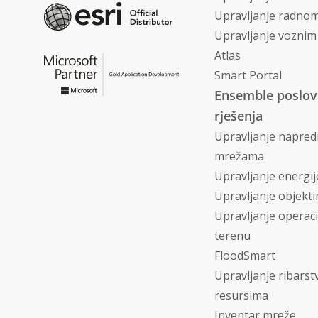
Upravljanje radno
Upravljanje vozni
Atlas
Smart Portal
Ensemble poslo
rješenja
Upravljanje napre
mrežama
Upravljanje energi
Upravljanje objekt
Upravljanje operac
terenu
FloodSmart
Upravljanje ribars
resursima
Inventar mreže