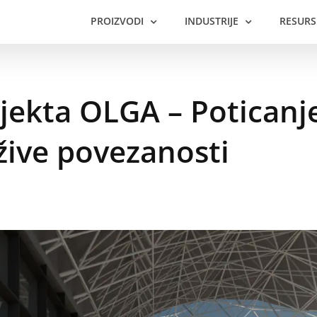
PROIZVODI
INDUSTRIJE
RESURS
jekta OLGA – Poticanj
ržive povezanosti