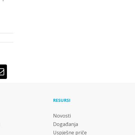
lr
Email
RESURSI
Novosti
i
Događanja
Uspješne priče