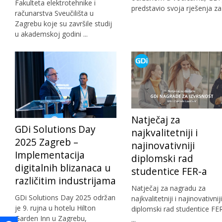
Fakulteta elektrotehnike i
predstavio svoja rješenja za .
računarstva Sveučilišta u
Zagrebu koje su završile studij
u akademskoj godini ...
Natječaj za
GDi Solutions Day
najkvalitetniji i
2025 Zagreb –
najinovativniji
Implementacija
diplomski rad
digitalnih blizanaca u
studentice FER-a
različitim industrijama
Natječaj za nagradu za
GDi Solutions Day 2025 održan
najkvalitetniji i najinovativniji
je 9. rujna u hotelu Hilton
diplomski rad studentice FE
Garden Inn u Zagrebu,
...