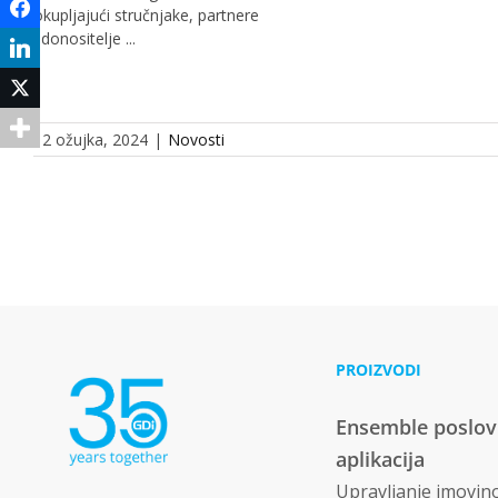
Facebook
okupljajući stručnjake, partnere
i donositelje ...
LinkedIn
Twitter
12 ožujka, 2024
|
Novosti
PROIZVODI
Ensemble poslo
aplikacija
Upravljanje imovi