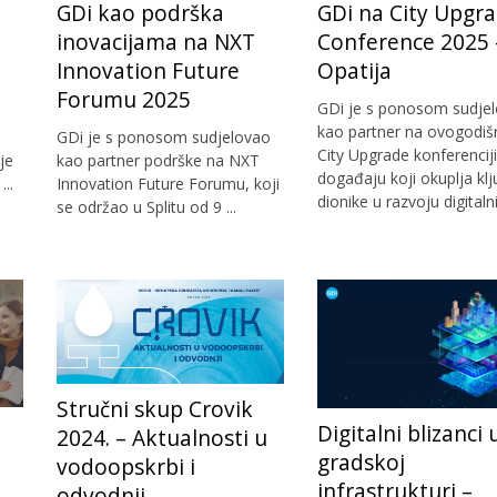
GDi kao podrška
GDi na City Upgr
inovacijama na NXT
Conference 2025 
Innovation Future
Opatija
Forumu 2025
GDi je s ponosom sudje
kao partner na ovogodiš
GDi je s ponosom sudjelovao
City Upgrade konferenciji
je
kao partner podrške na NXT
događaju koji okuplja kl
..
Innovation Future Forumu, koji
dionike u razvoju digitalnih
se održao u Splitu od 9 ...
Stručni skup Crovik
Digitalni blizanci 
2024. – Aktualnosti u
gradskoj
vodoopskrbi i
infrastrukturi –
odvodnji