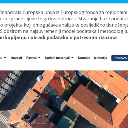
sufinancirala Europska unija iz Europskog fonda za regionalni
 za zgrade i ljude te ga kvantificirati. Stvaranje baze podata
io projekta koji omogućava analize te posljedično donošenj
. S obzirom na najsuvremeniji model podataka i metodologij
 prikupljanju i obradi podataka o potresnim rizicima
.