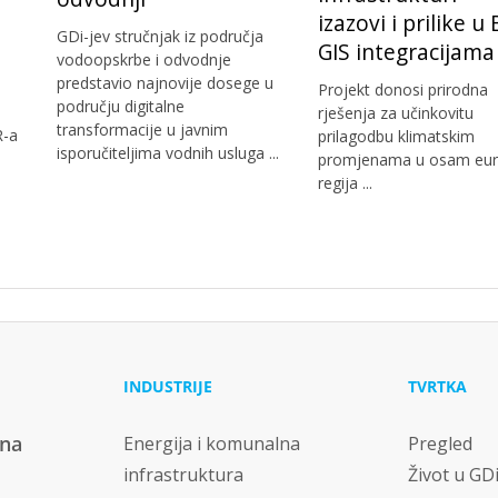
izazovi i prilike u
GDi-jev stručnjak iz područja
GIS integracijama
vodoopskrbe i odvodnje
predstavio najnovije dosege u
Projekt donosi prirodna
području digitalne
rješenja za učinkovitu
transformacije u javnim
R-a
prilagodbu klimatskim
isporučiteljima vodnih usluga ...
promjenama u osam eur
regija ...
INDUSTRIJE
TVRTKA
vna
Energija i komunalna
Pregled
infrastruktura
Život u GD