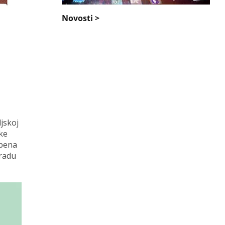
Novosti >
ljskoj
ke
mbena
gradu