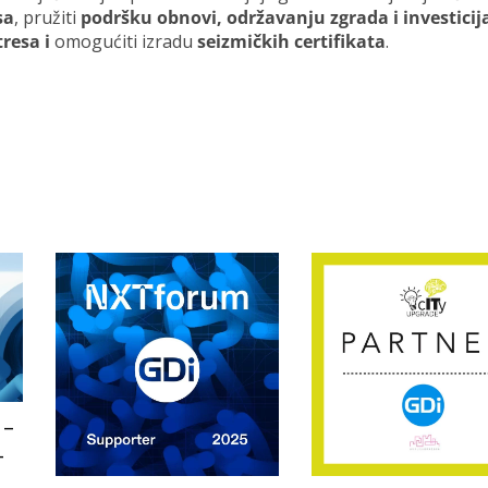
sa
, pružiti
podršku obnovi, održavanju zgrada i investici
resa i
omogućiti izradu
seizmičkih certifikata
.
 –
-
a