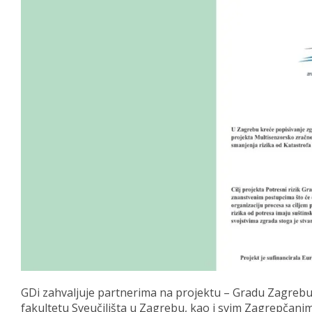
GDi zahvaljuje partnerima na projektu – Gradu Zagreb
fakultetu Sveučilišta u Zagrebu, kao i svim Zagrepčanima k