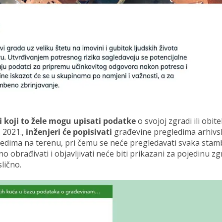
 koji to žele mogu upisati podatke
o svojoj zgradi ili obite
. 2021.,
inženjeri će popisivati
građevine pregledima arhivs
ledima na terenu, pri čemu se neće pregledavati svaka sta
dno obrađivati i objavljivati neće biti prikazani za pojedinu z
slično.