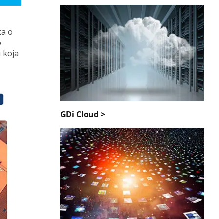
ka o
e
u koja
GDi Cloud >