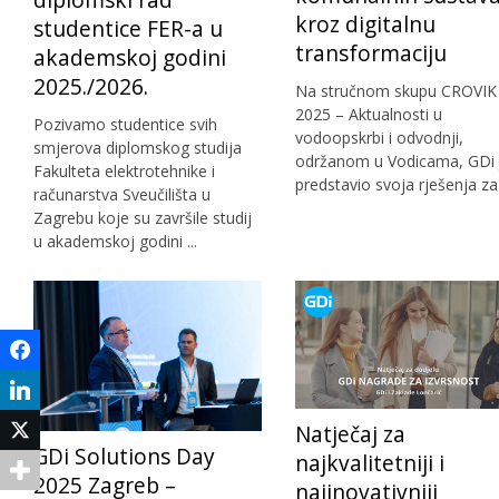
diplomski rad
kroz digitalnu
studentice FER-a u
transformaciju
akademskoj godini
2025./2026.
Na stručnom skupu CROVIK
2025 – Aktualnosti u
Pozivamo studentice svih
vodoopskrbi i odvodnji,
smjerova diplomskog studija
održanom u Vodicama, GDi 
Fakulteta elektrotehnike i
predstavio svoja rješenja za .
računarstva Sveučilišta u
Zagrebu koje su završile studij
u akademskoj godini ...
Facebook
LinkedIn
Twitter
Natječaj za
GDi Solutions Day
najkvalitetniji i
2025 Zagreb –
najinovativniji