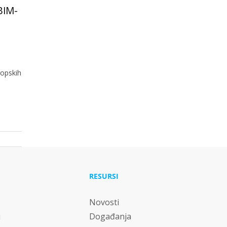
 BIM-
opskih
RESURSI
Novosti
i
Događanja