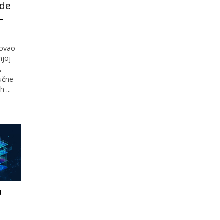
ade
–
lovao
njoj
,
jučne
 ...
u