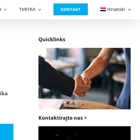
I
TVRTKA
Hrvatski
KONTAKT
Quicklinks
zika
Kontaktirajte nas >