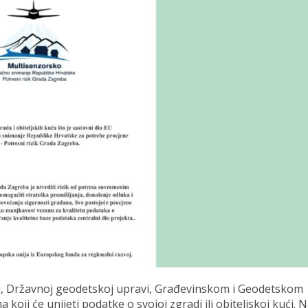
u, Državnoj geodetskoj upravi, Građevinskom i Geodetskom
oji će unijeti podatke o svojoj zgradi ili obiteljskoj kući. N