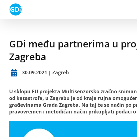
Skip
to
content
GDi među partnerima u proj
Zagreba
30.09.2021 | Zagreb
U sklopu EU projekta Multisenzorsko zračno snimanj
od katastrofa, u Zagrebu je od kraja rujna omogućen
građevinama Grada Zagreba. Na taj će se način po prv
pravovremen i metodičan način prikupljati podaci o