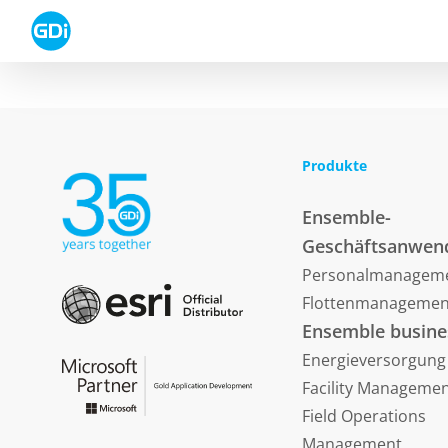
Skip
to
content
Produkte
Ensemble-
Geschäftsanwen
Personalmanagem
Flottenmanagemen
Ensemble busine
Energieversorgung
Facility Manageme
Field Operations
Management