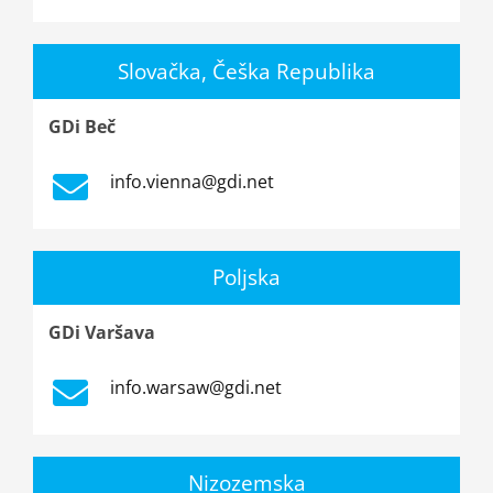
Slovačka, Češka Republika
GDi Beč
info.vienna@gdi.net
Poljska
GDi Varšava
info.warsaw@gdi.net
Nizozemska