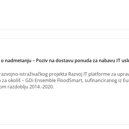
 o nadmetanju – Poziv na dostavu ponuda za nabavu IT uslu
razvojno-istraživačkog projekta Razvoj IT platforme za uprav
a za okoliš – GDi Ensemble FloodSmart, sufinanciranog iz Eur
kom razdoblju 2014.-2020.