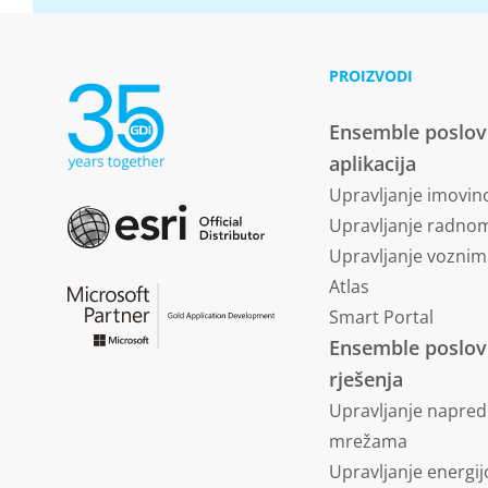
PROIZVODI
Ensemble poslo
aplikacija
Upravljanje imovi
Upravljanje radn
Upravljanje vozni
Atlas
Smart Portal
Ensemble poslo
rješenja
Upravljanje napre
mrežama
Upravljanje energi