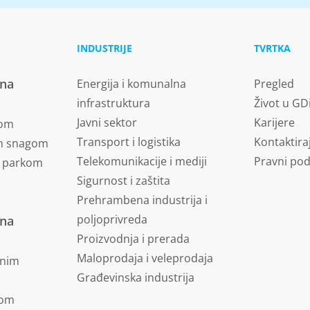
INDUSTRIJE
TVRTKA
vna
Energija i komunalna
Pregled
infrastruktura
Život u GD
Javni sektor
Karijere
nom
Transport i logistika
Kontaktira
om snagom
Telekomunikacije i mediji
Pravni pod
m parkom
Sigurnost i zaštita
Prehrambena industrija i
poljoprivreda
vna
Proizvodnja i prerada
Maloprodaja i veleprodaja
dnim
Građevinska industrija
jom