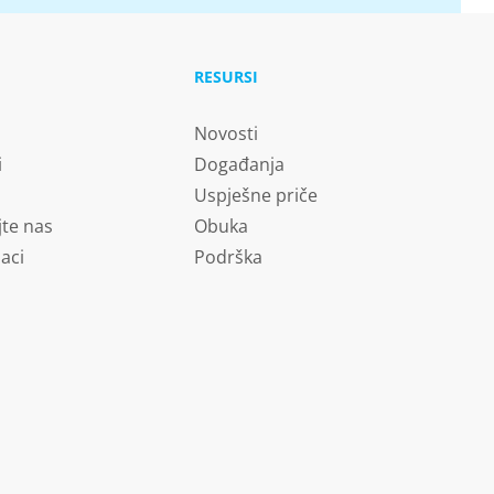
RESURSI
Novosti
i
Događanja
Uspješne priče
jte nas
Obuka
aci
Podrška