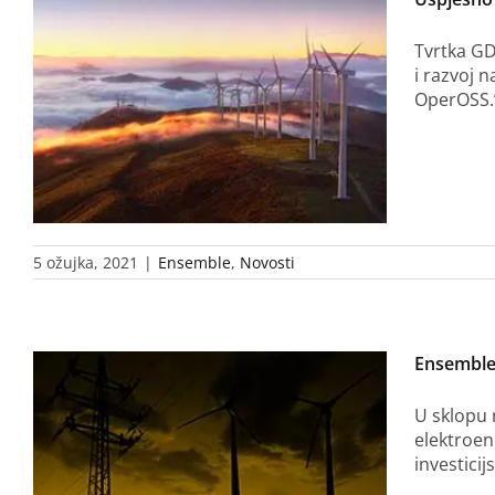
Tvrtka GD
i razvoj 
OperOSS.
5 ožujka, 2021
|
Ensemble
,
Novosti
Ensemble
U sklopu 
elektroen
investici