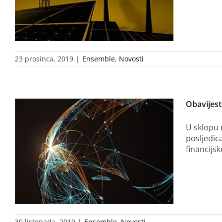
23 prosinca, 2019
|
Ensemble
,
Novosti
Obavijest
U sklopu 
posljedic
financijs
30 listopada, 2019
|
Ensemble
,
Novosti