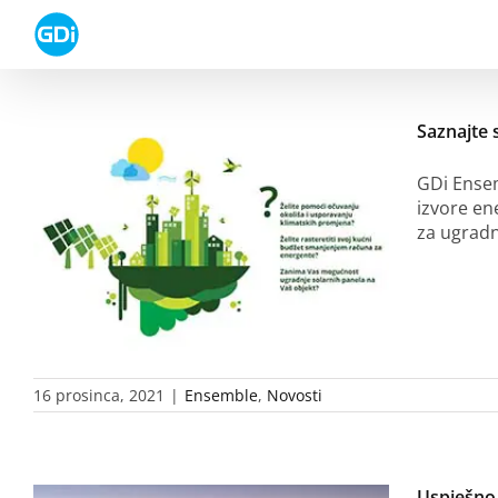
Skip
to
content
Saznajte 
GDi Ensem
izvore en
za ugrad
16 prosinca, 2021
|
Ensemble
,
Novosti
Uspješno 