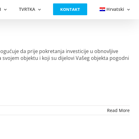
I
TVRTKA
Hrvatski
KONTAKT
gućuje da prije pokretanja investicije u obnovljive
a svojem objektu i koji su dijelovi Vašeg objekta pogodni
Read More