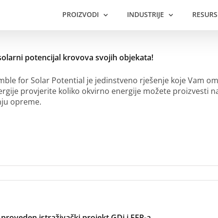
PROIZVODI
INDUSTRIJE
RESURS
solarni potencijal krovova svojih objekata!
ble for Solar Potential je jedinstveno rješenje koje Vam omo
ergije provjerite koliko okvirno energije možete proizvesti n
nju opreme.
proveden istraživački projekt GDi i FER-a