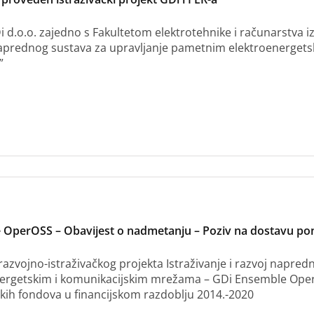
i d.o.o. zajedno s Fakultetom elektrotehnike i računarstva iz
naprednog sustava za upravljanje pametnim elektroenerget
”
 OperOSS – Obavijest o nadmetanju – Poziv na dostavu p
razvojno-istraživačkog projekta Istraživanje i razvoj napre
ergetskim i komunikacijskim mrežama – GDi Ensemble OperO
jskih fondova u financijskom razdoblju 2014.-2020