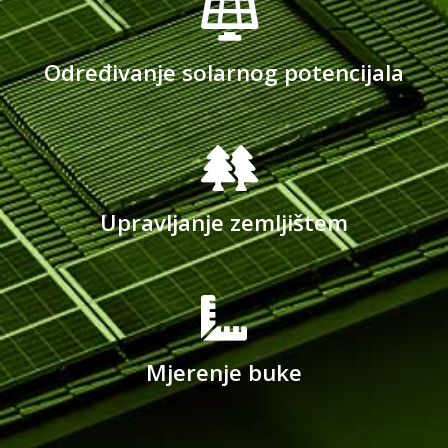
Određivanje solarnog potencijala
Upravljanje zemljištem
Mjerenje buke